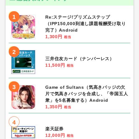
1
Re:ステージ!プリズムステップ
（IPP150,000到達し課題報酬受け取り
完了）Android
1,300円
相当
2
三井住友カード（ナンバーレス）
11,500円
相当
3
Game of Sultans（気高きバッジの欠
片で気高きバッジを合成し、「帝国五人
衆」を5名募集する）Android
1,350円
相当
4
楽天証券
12,000円
相当