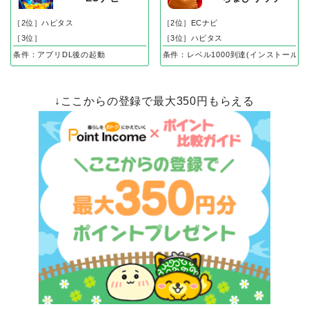
［2位］ハピタス
［2位］ECナビ
［3位］
［3位］ハピタス
条件：アプリDL後の起動
条件：レベル1000到達(インストール後
↓ここからの登録で最大350円もらえる