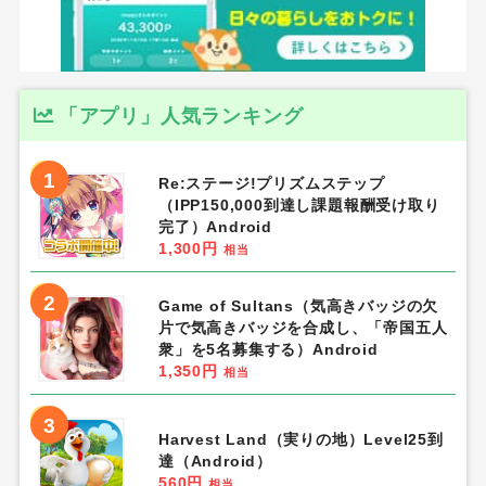
「アプリ」人気ランキング
1
Re:ステージ!プリズムステップ
（IPP150,000到達し課題報酬受け取り
完了）Android
1,300円
相当
2
Game of Sultans（気高きバッジの欠
片で気高きバッジを合成し、「帝国五人
衆」を5名募集する）Android
1,350円
相当
3
Harvest Land（実りの地）Level25到
達（Android）
560円
相当