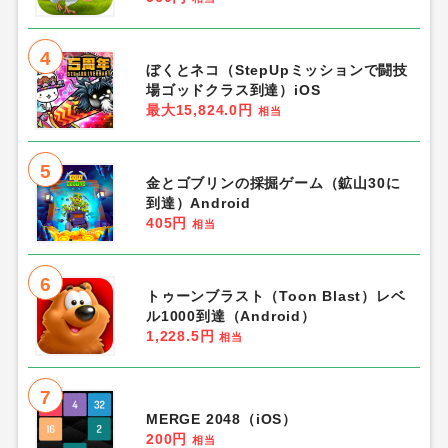
4
ぼくとネコ（StepUpミッションで闘技
場ゴッドクラス到達）iOS
最大15,824.0円
相当
5
金とゴブリンの採掘ゲーム（鉱山30に
到達）Android
405円
相当
6
トゥーンブラスト（Toon Blast）レベ
ル1000到達（Android）
1,228.5円
相当
7
MERGE 2048（iOS）
200円
相当