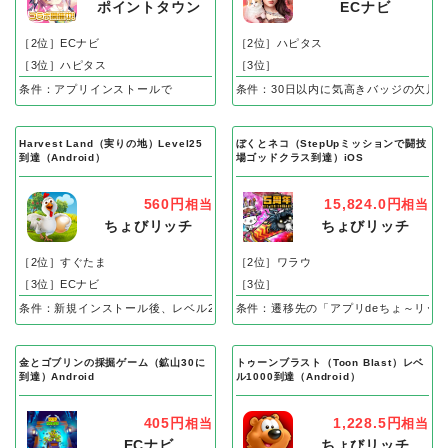
ポイントタウン
ECナビ
［2位］ECナビ
［2位］ハピタス
［3位］ハピタス
［3位］
条件：アプリインストールで
条件：30日以内に気高きバッジの欠片
Harvest Land（実りの地）Level25
ぼくとネコ（StepUpミッションで闘技
到達（Android）
場ゴッドクラス到達）iOS
560円
15,824.0円
相当
相当
ちょびリッチ
ちょびリッチ
［2位］すぐたま
［2位］ワラウ
［3位］ECナビ
［3位］
条件：新規インストール後、レベル25到達で成果
条件：遷移先の「アプリdeちょ～リッ
金とゴブリンの採掘ゲーム（鉱山30に
トゥーンブラスト（Toon Blast）レベ
到達）Android
ル1000到達（Android）
405円
1,228.5円
相当
相当
ECナビ
ちょびリッチ