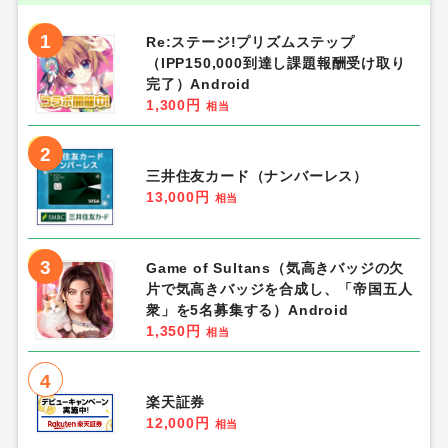
1
Re:ステージ!プリズムステップ
（IPP150,000到達し課題報酬受け取り
完了）Android
1,300円
相当
2
三井住友カード（ナンバーレス）
13,000円
相当
3
Game of Sultans（気高きバッジの欠
片で気高きバッジを合成し、「帝国五人
衆」を5名募集する）Android
1,350円
相当
4
楽天証券
12,000円
相当