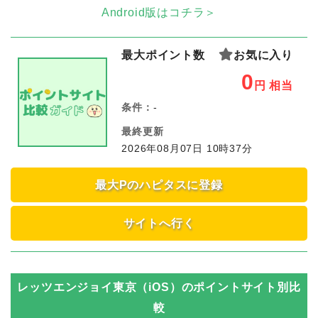
Android版はコチラ＞
最大ポイント数
お気に入り
0
円
相当
条件：
-
最終更新
2026年08月07日 10時37分
最大Pのハピタスに登録
サイトへ行く
レッツエンジョイ東京（iOS）
のポイントサイト別比
較