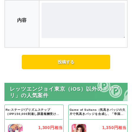
内容
レッツエンジョイ東京（iOS）以外の「アプ
リ」の人気案件
Re:ステージ!プリズムステップ
Game of Sultans（気高きバッジの欠
（IPP150,000到達し課題報酬受け取
片で気高きバッジを合成し、「帝国五
り完了）Android
人衆」を5名募集する）Android
1,300円
1,350円
相当
相当