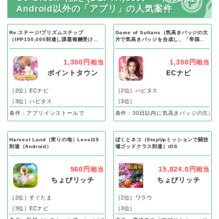
Android以外の「アプリ」の人気案件
Re:ステージ!プリズムステップ
Game of Sultans（気高きバッジの欠
（IPP150,000到達し課題報酬受け取
片で気高きバッジを合成し、「帝国五
り完了）Android
人衆」を5名募集する）Android
1,300円
1,350円
相当
相当
ポイントタウン
ECナビ
［2位］ECナビ
［2位］ハピタス
［3位］ハピタス
［3位］
条件：アプリインストールで
条件：30日以内に気高きバッジの欠片
Harvest Land（実りの地）Level25
ぼくとネコ（StepUpミッションで闘技
到達（Android）
場ゴッドクラス到達）iOS
560円
15,824.0円
相当
相当
ちょびリッチ
ちょびリッチ
［2位］すぐたま
［2位］ワラウ
［3位］ECナビ
［3位］