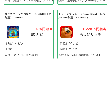
条件：新規インストール後、レベル25到達で成果
条件：遷移先の「アプリdeちょ～リッ
金とゴブリンの採掘ゲーム（鉱山30に
トゥーンブラスト（Toon Blast）レベ
到達）Android
ル1000到達（Android）
405円
1,228.5円
相当
相当
ECナビ
ちょびリッチ
［2位］ハピタス
［2位］ECナビ
［3位］
［3位］ハピタス
条件：アプリDL後の起動
条件：レベル1000到達(インストール後