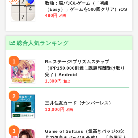
数独：脳パズルゲーム（「初級
（Easy）」ゲームを500回クリア）iOS
480円
相当
総合人気ランキング
1
Re:ステージ!プリズムステップ
（IPP150,000到達し課題報酬受け取り
完了）Android
1,300円
相当
2
三井住友カード（ナンバーレス）
13,000円
相当
3
Game of Sultans（気高きバッジの欠
片で気高きバッジを合成し、「帝国五人