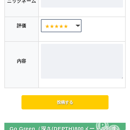
ニックネーム
評価
内容
Go Green（深さ(DEPTH)800メートル到達）