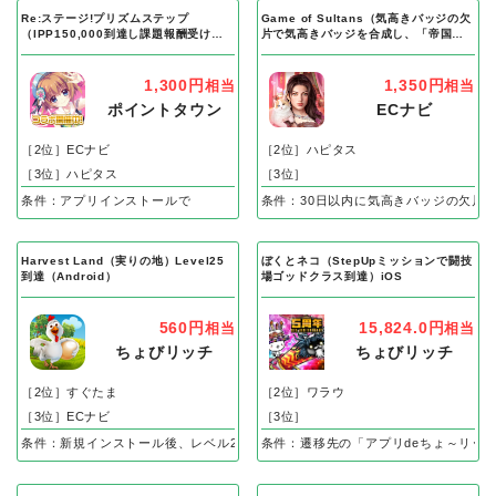
Re:ステージ!プリズムステップ
Game of Sultans（気高きバッジの欠
（IPP150,000到達し課題報酬受け取
片で気高きバッジを合成し、「帝国五
り完了）Android
人衆」を5名募集する）Android
1,300円
1,350円
相当
相当
ポイントタウン
ECナビ
［2位］ECナビ
［2位］ハピタス
［3位］ハピタス
［3位］
条件：アプリインストールで
条件：30日以内に気高きバッジの欠片
Harvest Land（実りの地）Level25
ぼくとネコ（StepUpミッションで闘技
到達（Android）
場ゴッドクラス到達）iOS
560円
15,824.0円
相当
相当
ちょびリッチ
ちょびリッチ
［2位］すぐたま
［2位］ワラウ
［3位］ECナビ
［3位］
条件：新規インストール後、レベル25到達で成果
条件：遷移先の「アプリdeちょ～リッ