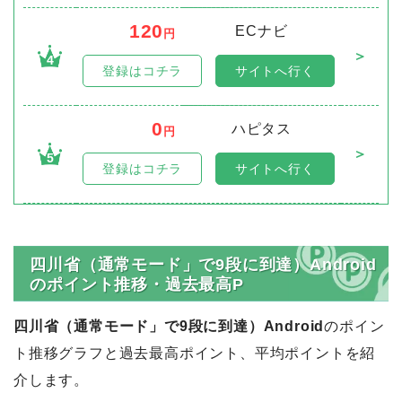
120
ECナビ
円
＞
4
登録はコチラ
サイトへ行く
0
ハピタス
円
＞
5
登録はコチラ
サイトへ行く
四川省（通常モード」で9段に到達）Android
のポイント推移・過去最高P
四川省（通常モード」で9段に到達）Android
のポイン
ト推移グラフと過去最高ポイント、平均ポイントを紹
介します。