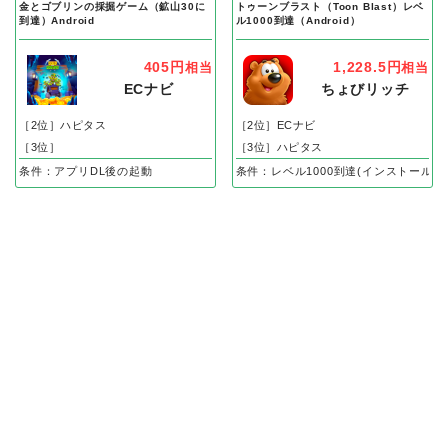
金とゴブリンの採掘ゲーム（鉱山30に
トゥーンブラスト（Toon Blast）レベ
到達）Android
ル1000到達（Android）
405円
1,228.5円
相当
相当
ECナビ
ちょびリッチ
［2位］ハピタス
［2位］ECナビ
［3位］
［3位］ハピタス
条件：アプリDL後の起動
条件：レベル1000到達(インストール後