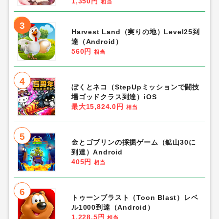
1,350円
相当
3
Harvest Land（実りの地）Level25到
達（Android）
560円
相当
4
ぼくとネコ（StepUpミッションで闘技
場ゴッドクラス到達）iOS
最大15,824.0円
相当
5
金とゴブリンの採掘ゲーム（鉱山30に
到達）Android
405円
相当
6
トゥーンブラスト（Toon Blast）レベ
ル1000到達（Android）
1,228.5円
相当