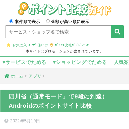
案件順で表示
金額が高い順に表示
お気に入り
使い方
ﾎﾟｲﾝﾄ比較ｶﾞｲﾄﾞとは
本サイトはプロモーションが含まれています。
▾サービスでためる
▾ショッピングでためる
人気
ホーム
アプリ
四川省（通常モード」で9段に到達）
Androidのポイントサイト比較
2022年5月19日