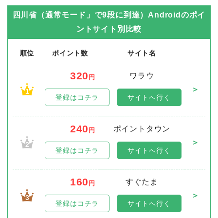
四川省（通常モード」で9段に到達）Android
のポイ
ントサイト別比較
順位
ポイント数
サイト名
320
ワラウ
円
＞
1
登録はコチラ
サイトへ行く
240
ポイントタウン
円
＞
2
登録はコチラ
サイトへ行く
160
すぐたま
円
＞
3
登録はコチラ
サイトへ行く