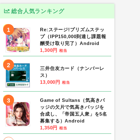
総合人気ランキング
1
Re:ステージ!プリズムステッ
プ（IPP150,000到達し課題報
酬受け取り完了）Android
1,300円
相当
2
三井住友カード（ナンバーレ
ス）
13,000円
相当
3
Game of Sultans（気高きバ
ッジの欠片で気高きバッジを
合成し、「帝国五人衆」を5名
募集する）Android
1,350円
相当