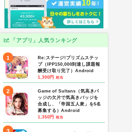
「アプリ」人気ランキング
1
Re:ステージ!プリズムステッ
プ（IPP150,000到達し課題報
酬受け取り完了）Android
1,300円
相当
2
Game of Sultans（気高きバ
ッジの欠片で気高きバッジを
合成し、「帝国五人衆」を5名
募集する）Android
1,350円
相当
3