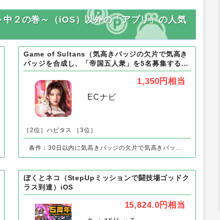
中２の巻～（iOS）以外の「アプリ」の人気
Game of Sultans（気高きバッジの欠片で気高き
バッジを合成し、「帝国五人衆」を5名募集する）
Android
1,350円
相当
ECナビ
［2位］ハピタス
［3位］
条件：30日以内に気高きバッジの欠片で気高きバッジを合成し、「帝国五人衆」を5名募集する