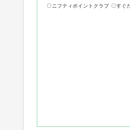
各ポイントサ
ハピタス
ポイントインカム
ニフティポイントクラブ
すぐ