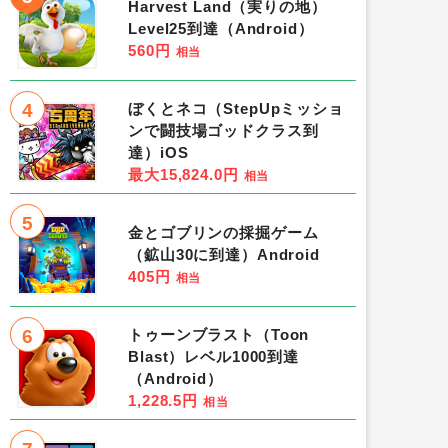
Harvest Land（実りの地）
Level25到達（Android）
560円
相当
4
ぼくとネコ（StepUpミッショ
ンで闘技場ゴッドクラス到
達）iOS
最大15,824.0円
相当
5
金とゴブリンの採掘ゲーム
（鉱山30に到達）Android
405円
相当
6
トゥーンブラスト（Toon
Blast）レベル1000到達
（Android）
1,228.5円
相当