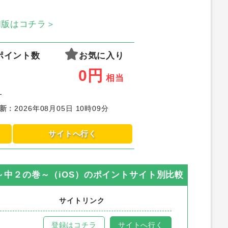
oid版はコチラ＞
ポイント数
お気に入り
0
円
相当
-
新
：
2026年08月05日 10時09分
サイトへ行く
中２の巻～（iOS）
のポイントサイト別比較