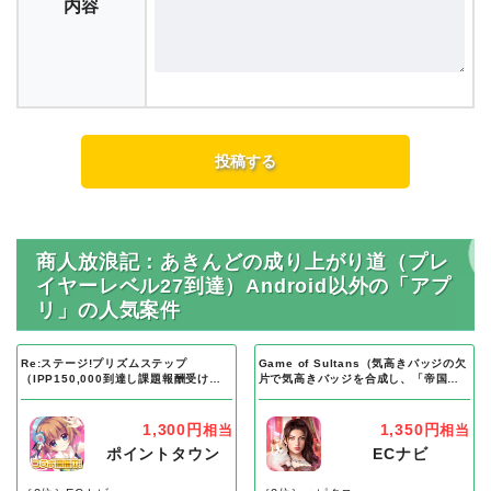
内容
商人放浪記：あきんどの成り上がり道（プレ
イヤーレベル27到達）Android以外の「アプ
リ」の人気案件
Re:ステージ!プリズムステップ
Game of Sultans（気高きバッジの欠
（IPP150,000到達し課題報酬受け取
片で気高きバッジを合成し、「帝国五
り完了）Android
人衆」を5名募集する）Android
1,300円
1,350円
相当
相当
ポイントタウン
ECナビ