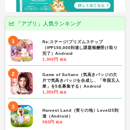
「アプリ」人気ランキング
1
Re:ステージ!プリズムステップ
（IPP150,000到達し課題報酬受け取り
完了）Android
1,300円
相当
2
Game of Sultans（気高きバッジの欠
片で気高きバッジを合成し、「帝国五人
衆」を5名募集する）Android
1,350円
相当
3
Harvest Land（実りの地）Level25到
達（Android）
560円
相当