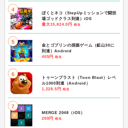
4
ぼくとネコ（StepUpミッションで闘技
場ゴッドクラス到達）iOS
最大15,824.0円
相当
5
金とゴブリンの採掘ゲーム（鉱山30に
到達）Android
405円
相当
6
トゥーンブラスト（Toon Blast）レベ
ル1000到達（Android）
1,228.5円
相当
7
MERGE 2048（iOS）
200円
相当