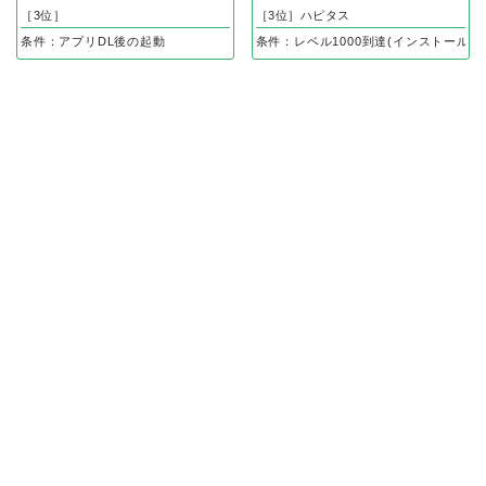
［3位］
［3位］ハピタス
条件：アプリDL後の起動
条件：レベル1000到達(インストール後