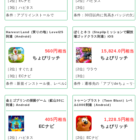
［2位］ECナビ
［2位］ハピタス
［3位］ハピタス
［3位］
条件：アプリインストールで
条件：30日以内に気高きバッジの欠片
Harvest Land（実りの地）Level25
ぼくとネコ（StepUpミッションで闘技
到達（Android）
場ゴッドクラス到達）iOS
560円
15,824.0円
相当
相当
ちょびリッチ
ちょびリッチ
［2位］すぐたま
［2位］ワラウ
［3位］ECナビ
［3位］
条件：新規インストール後、レベル25到達で成果
条件：遷移先の「アプリdeちょ～リッ
金とゴブリンの採掘ゲーム（鉱山30に
トゥーンブラスト（Toon Blast）レベ
到達）Android
ル1000到達（Android）
405円
1,228.5円
相当
相当
ECナビ
ちょびリッチ
［2位］ハピタス
［2位］ECナビ