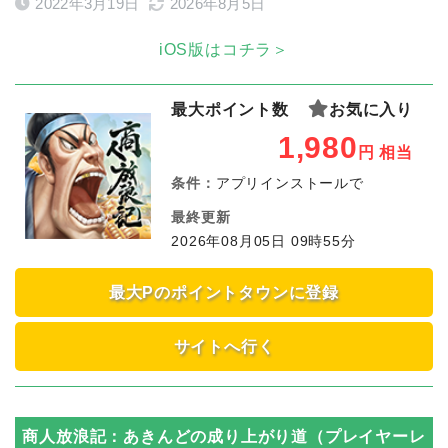
2022年3月19日
2026年8月5日
iOS版はコチラ＞
最大ポイント数
お気に入り
1,980
円
相当
条件：
アプリインストールで
最終更新
2026年08月05日 09時55分
最大Pのポイントタウンに登録
サイトへ行く
商人放浪記：あきんどの成り上がり道（プレイヤーレ