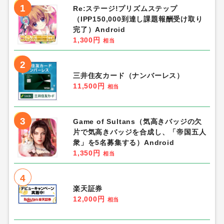
1
Re:ステージ!プリズムステップ
（IPP150,000到達し課題報酬受け取り
完了）Android
1,300円
相当
2
三井住友カード（ナンバーレス）
11,500円
相当
3
Game of Sultans（気高きバッジの欠
片で気高きバッジを合成し、「帝国五人
衆」を5名募集する）Android
1,350円
相当
4
楽天証券
12,000円
相当