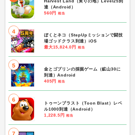
Harvest Land（実りの地）Level25到
達（Android）
560円
相当
4
ぼくとネコ（StepUpミッションで闘技
場ゴッドクラス到達）iOS
最大15,824.0円
相当
5
金とゴブリンの採掘ゲーム（鉱山30に
到達）Android
405円
相当
6
トゥーンブラスト（Toon Blast）レベ
ル1000到達（Android）
1,228.5円
相当
7