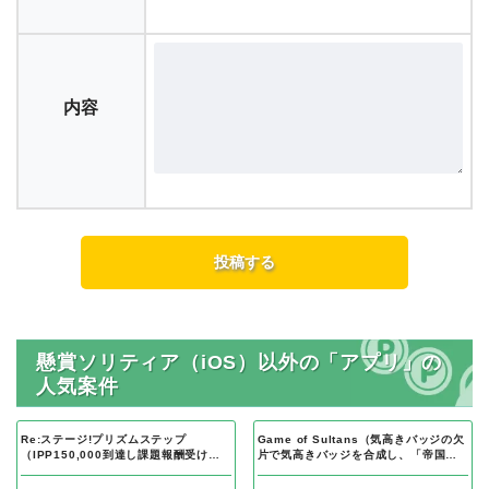
内容
懸賞ソリティア（iOS）以外の「アプリ」の
人気案件
Re:ステージ!プリズムステップ
Game of Sultans（気高きバッジの欠
（IPP150,000到達し課題報酬受け取
片で気高きバッジを合成し、「帝国五
り完了）Android
人衆」を5名募集する）Android