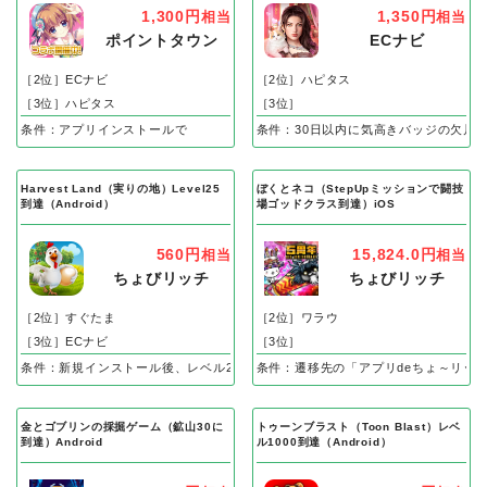
1,300円
1,350円
相当
相当
ポイントタウン
ECナビ
［2位］ECナビ
［2位］ハピタス
［3位］ハピタス
［3位］
条件：アプリインストールで
条件：30日以内に気高きバッジの欠片
Harvest Land（実りの地）Level25
ぼくとネコ（StepUpミッションで闘技
到達（Android）
場ゴッドクラス到達）iOS
560円
15,824.0円
相当
相当
ちょびリッチ
ちょびリッチ
［2位］すぐたま
［2位］ワラウ
［3位］ECナビ
［3位］
条件：新規インストール後、レベル25到達で成果
条件：遷移先の「アプリdeちょ～リッ
金とゴブリンの採掘ゲーム（鉱山30に
トゥーンブラスト（Toon Blast）レベ
到達）Android
ル1000到達（Android）