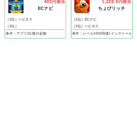
405円
1,228.5円
相当
相当
ECナビ
ちょびリッチ
［2位］ハピタス
［2位］ECナビ
［3位］
［3位］ハピタス
条件：アプリDL後の起動
条件：レベル1000到達(インストール後