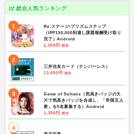
総合人気ランキング
1
Re:ステージ!プリズムステップ
（IPP150,000到達し課題報酬受け取り
完了）Android
1,300円
相当
2
三井住友カード（ナンバーレス）
13,000円
相当
3
Game of Sultans（気高きバッジの欠
片で気高きバッジを合成し、「帝国五人
衆」を5名募集する）Android
1,350円
相当
4