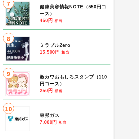
7
健康美容情報NOTE（550円コ
ース）
450円
相当
8
ミラブルZero
15,500円
相当
9
激カワおもしろスタンプ（110
円コース）
250円
相当
10
東邦ガス
7,000円
相当