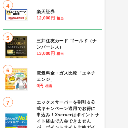
4
楽天証券
12,000円
相当
5
三井住友カード ゴールド（ナ
ンバーレス）
13,000円
相当
6
電気料金・ガス比較「エネチ
ェンジ」
0円
相当
7
エックスサーバーを割引＆公
式キャンペーン適用でお得に
申込み！Xserverはポイントサ
イト経由で入会できません
が、ポイントサイト比較ガイ