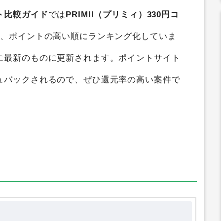
ントサイト比較
すると、
最大450円
のポイントを
ト比較ガイド
では
PRIMII（プリミィ）330円コ
て、ポイントの高い順にランキング化していま
に最新のものに更新されます。ポイントサイト
ュバックされるので、ぜひ還元率の高い案件で