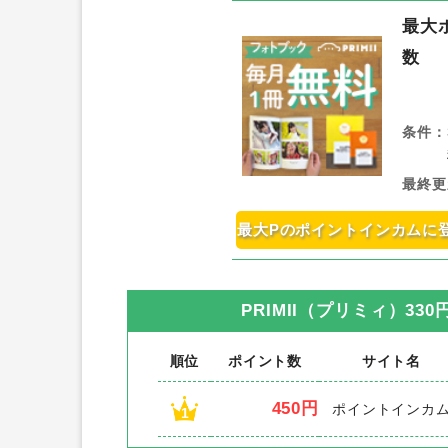
最大
数
条件：
最終更
最大Pのポイントインカムに
PRIMII（プリミィ）33
順位
ポイント数
サイト名
450円
ポイントインカ
1