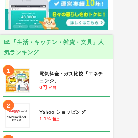
「生活・キッチン・雑貨・文具」人
気ランキング
1
電気料金・ガス比較「エネチ
ェンジ」
0円
相当
2
Yahoo!ショッピング
1.1%
相当