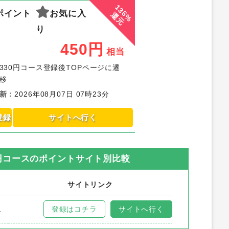
136%
ポイント
お気に入
還元
り
450
円
相当
330円コース登録後TOPページに遷
移
新
：
2026年08月07日 07時23分
登録
サイトへ行く
0円コース
のポイントサイト別比較
サイトリンク
ム
登録はコチラ
サイトへ行く