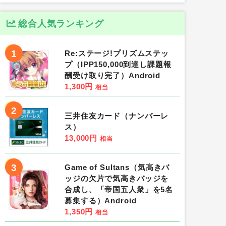
総合人気ランキング
1
Re:ステージ!プリズムステッ
プ（IPP150,000到達し課題報
酬受け取り完了）Android
1,300円
相当
2
三井住友カード（ナンバーレ
ス）
13,000円
相当
3
Game of Sultans（気高きバ
ッジの欠片で気高きバッジを
合成し、「帝国五人衆」を5名
募集する）Android
1,350円
相当