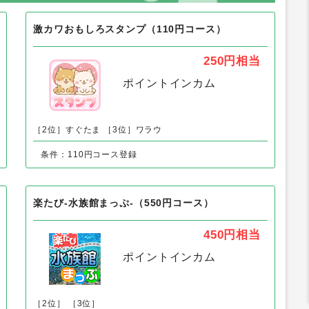
以外の「月額サービス」の人気案件
激カワおもしろスタンプ（110円コース）
250円
相当
ポイントインカム
［2位］すぐたま
［3位］ワラウ
条件：110円コース登録
楽たび-水族館まっぷ-（550円コース）
450円
相当