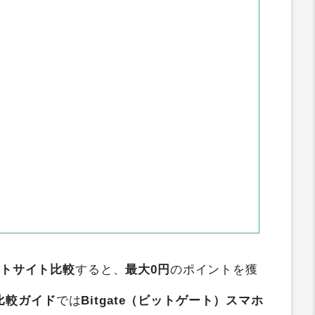
oney
すぐたま
アメフリ
ワラウ