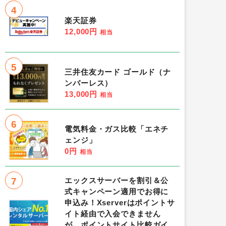
4
楽天証券
12,000円
相当
5
三井住友カード ゴールド（ナ
ンバーレス）
13,000円
相当
6
電気料金・ガス比較「エネチ
ェンジ」
0円
相当
7
エックスサーバーを割引＆公
式キャンペーン適用でお得に
申込み！Xserverはポイントサ
イト経由で入会できません
が、ポイントサイト比較ガイ