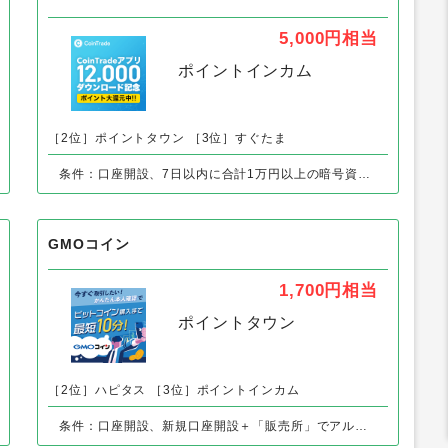
外の「仮想通貨」の人気案件
CoinTrade（コイントレード）
5,000円
相当
ポイントインカム
［2位］ポイントタウン
［3位］すぐたま
条件：口座開設、7日以内に合計1万円以上の暗号資産の購入で
GMOコイン
1,700円
相当
ポイントタウン