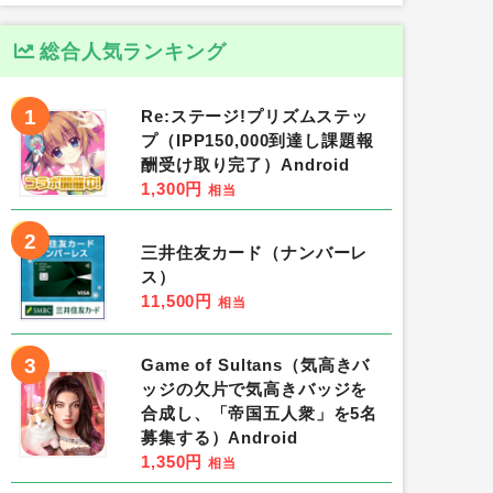
総合人気ランキング
1
Re:ステージ!プリズムステッ
プ（IPP150,000到達し課題報
酬受け取り完了）Android
1,300円
相当
2
三井住友カード（ナンバーレ
ス）
11,500円
相当
3
Game of Sultans（気高きバ
ッジの欠片で気高きバッジを
合成し、「帝国五人衆」を5名
募集する）Android
1,350円
相当