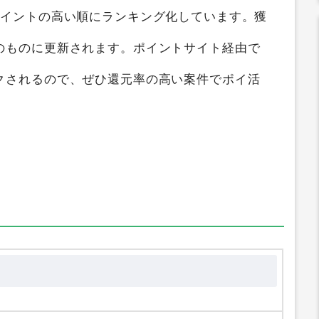
トサイト比較
すると、
最大0円
のポイントを獲
比較ガイド
では
Bitgate（ビットゲート）スマホ
ポイントの高い順にランキング化しています。獲
のものに更新されます。ポイントサイト経由で
クされるので、ぜひ還元率の高い案件でポイ活