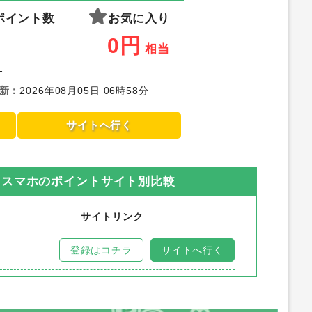
ポイント数
お気に入り
0
円
相当
-
新
：
2026年08月05日 06時58分
サイトへ行く
）スマホ
のポイントサイト別比較
サイトリンク