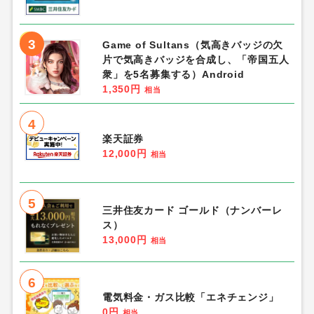
3
Game of Sultans（気高きバッジの欠
片で気高きバッジを合成し、「帝国五人
衆」を5名募集する）Android
1,350円
相当
4
楽天証券
12,000円
相当
5
三井住友カード ゴールド（ナンバーレ
ス）
13,000円
相当
6
電気料金・ガス比較「エネチェンジ」
0円
相当