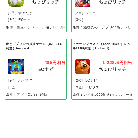
ちょびリッチ
ちょびリッチ
［2位］すぐたま
［2位］ワラウ
［3位］ECナビ
［3位］
条件：新規インストール後、レベル25到達で成果
条件：遷移先の「アプリdeちょ～リッ
金とゴブリンの採掘ゲーム（鉱山30に
トゥーンブラスト（Toon Blast）レベ
到達）Android
ル1000到達（Android）
405円
1,228.5円
相当
相当
ECナビ
ちょびリッチ
［2位］ハピタス
［2位］ECナビ
［3位］
［3位］ハピタス
条件：アプリDL後の起動
条件：レベル1000到達(インストール後