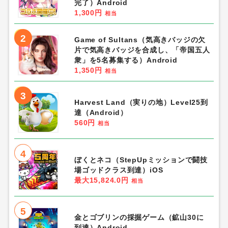
完了）Android
1,300円
相当
2
Game of Sultans（気高きバッジの欠
片で気高きバッジを合成し、「帝国五人
衆」を5名募集する）Android
1,350円
相当
3
Harvest Land（実りの地）Level25到
達（Android）
560円
相当
4
ぼくとネコ（StepUpミッションで闘技
場ゴッドクラス到達）iOS
最大15,824.0円
相当
5
金とゴブリンの採掘ゲーム（鉱山30に
到達）Android