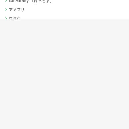
GetMoney!（げっとま）
アメフリ
ワラウ
楽天リーベイツ
Gポイント
当サイトについて
運営者情報
お問い合わせ
CSR/SDGs活動
よくある質問
利用規約
プライバシーポリシー
サイトマップ