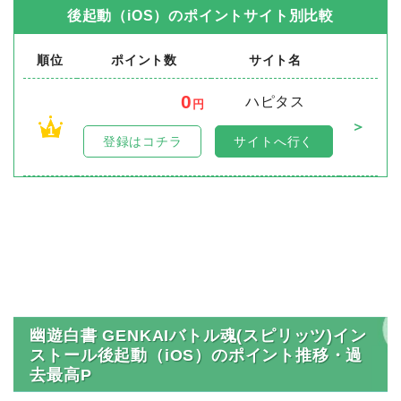
後起動（iOS）
のポイントサイト別比較
順位
ポイント数
サイト名
0
ハピタス
円
＞
1
登録はコチラ
サイトへ行く
幽遊白書 GENKAIバトル魂(スピリッツ)イン
ストール後起動（iOS）のポイント推移・過
去最高P