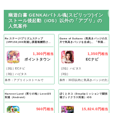
幽遊白書 GENKAIバトル魂(スピリッツ)イン
ストール後起動（iOS）以外の「アプリ」の
人気案件
Re:ステージ!プリズムステップ
Game of Sultans（気高きバッジの欠
（IPP150,000到達し課題報酬受け取
片で気高きバッジを合成し、「帝国五
り完了）Android
人衆」を5名募集する）Android
1,300円
1,350円
相当
相当
ポイントタウン
ECナビ
［2位］ECナビ
［2位］ハピタス
［3位］ハピタス
［3位］
条件：アプリインストールで
条件：30日以内に気高きバッジの欠片
Harvest Land（実りの地）Level25
ぼくとネコ（StepUpミッションで闘技
到達（Android）
場ゴッドクラス到達）iOS
560円
15,824.0円
相当
相当