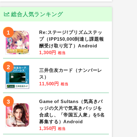
総合人気ランキング
1
Re:ステージ!プリズムステッ
プ（IPP150,000到達し課題報
酬受け取り完了）Android
1,300円
相当
2
三井住友カード（ナンバーレ
ス）
11,500円
相当
3
Game of Sultans（気高きバ
ッジの欠片で気高きバッジを
合成し、「帝国五人衆」を5名
募集する）Android
1,350円
相当