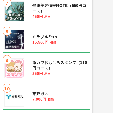
7
健康美容情報NOTE（550円コ
ース）
450円
相当
8
ミラブルZero
15,500円
相当
9
激カワおもしろスタンプ（110
円コース）
250円
相当
10
東邦ガス
7,000円
相当