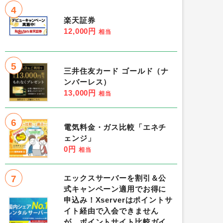
4
楽天証券
12,000円
相当
5
三井住友カード ゴールド（ナ
ンバーレス）
13,000円
相当
6
電気料金・ガス比較「エネチ
ェンジ」
0円
相当
7
エックスサーバーを割引＆公
式キャンペーン適用でお得に
申込み！Xserverはポイントサ
イト経由で入会できません
が、ポイントサイト比較ガイ