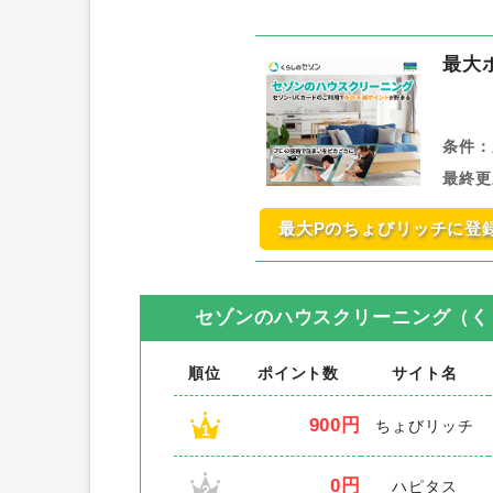
最大
条件：
最終更
最大Pのちょびリッチに登
セゾンのハウスクリーニング（く
順位
ポイント数
サイト名
900円
ちょびリッチ
1
0円
ハピタス
2