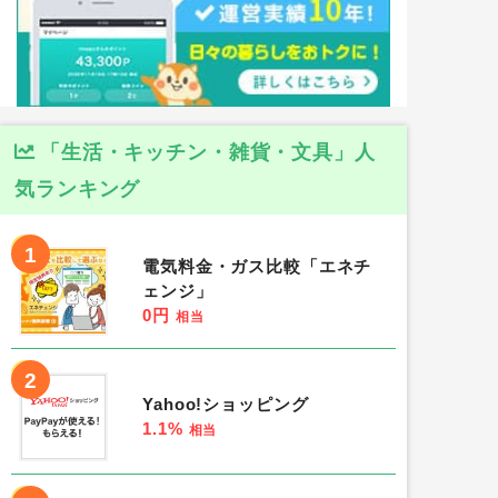
「生活・キッチン・雑貨・文具」人
気ランキング
1
電気料金・ガス比較「エネチ
ェンジ」
0円
相当
2
Yahoo!ショッピング
1.1%
相当