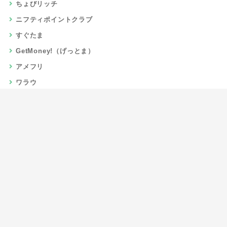
ちょびリッチ
ニフティポイントクラブ
すぐたま
GetMoney!（げっとま）
アメフリ
ワラウ
楽天リーベイツ
Gポイント
当サイトについて
運営者情報
お問い合わせ
CSR/SDGs活動
よくある質問