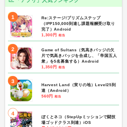
「アプリ」人気ランキング
1
Re:ステージ!プリズムステップ
（IPP150,000到達し課題報酬受け取り
完了）Android
1,300円
相当
2
Game of Sultans（気高きバッジの欠
片で気高きバッジを合成し、「帝国五人
衆」を5名募集する）Android
1,350円
相当
3
Harvest Land（実りの地）Level25到
達（Android）
560円
相当
4
ぼくとネコ（StepUpミッションで闘技
場ゴッドクラス到達）iOS