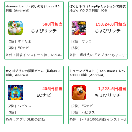
Harvest Land（実りの地）Level25
ぼくとネコ（StepUpミッションで闘技
到達（Android）
場ゴッドクラス到達）iOS
560円
15,824.0円
相当
相当
ちょびリッチ
ちょびリッチ
［2位］すぐたま
［2位］ワラウ
［3位］ECナビ
［3位］
条件：新規インストール後、レベル25到達で成果
条件：遷移先の「アプリdeちょ～リッ
金とゴブリンの採掘ゲーム（鉱山30に
トゥーンブラスト（Toon Blast）レベ
到達）Android
ル1000到達（Android）
405円
1,228.5円
相当
相当
ECナビ
ちょびリッチ
［2位］ハピタス
［2位］ECナビ
［3位］
［3位］ハピタス
条件：アプリDL後の起動
条件：レベル1000到達(インストール後