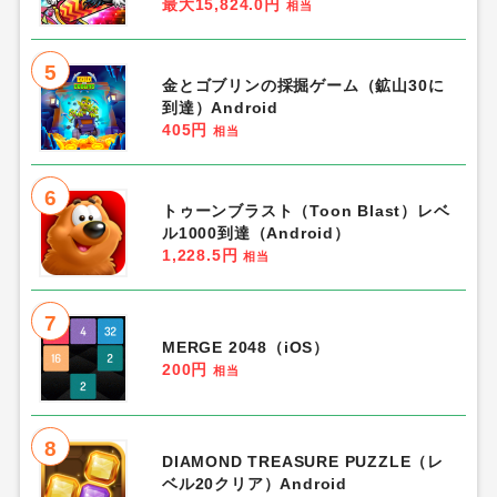
最大15,824.0円
相当
5
金とゴブリンの採掘ゲーム（鉱山30に
到達）Android
405円
相当
6
トゥーンブラスト（Toon Blast）レベ
ル1000到達（Android）
1,228.5円
相当
7
MERGE 2048（iOS）
200円
相当
8
DIAMOND TREASURE PUZZLE（レ
ベル20クリア）Android