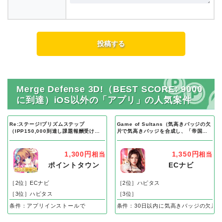
Merge Defense 3D!（BEST SCORE: 9000
に到達）iOS以外の「アプリ」の人気案件
Re:ステージ!プリズムステップ
Game of Sultans（気高きバッジの欠
（IPP150,000到達し課題報酬受け取
片で気高きバッジを合成し、「帝国五
り完了）Android
人衆」を5名募集する）Android
1,300円
1,350円
相当
相当
ポイントタウン
ECナビ
［2位］ECナビ
［2位］ハピタス
［3位］ハピタス
［3位］
条件：アプリインストールで
条件：30日以内に気高きバッジの欠片