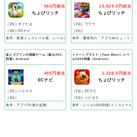
560円
15,824.0円
相当
相当
ちょびリッチ
ちょびリッチ
［2位］すぐたま
［2位］ワラウ
［3位］ECナビ
［3位］
条件：新規インストール後、レベル25到達で成果
条件：遷移先の「アプリdeちょ～リッ
金とゴブリンの採掘ゲーム（鉱山30に
トゥーンブラスト（Toon Blast）レベ
到達）Android
ル1000到達（Android）
405円
1,228.5円
相当
相当
ECナビ
ちょびリッチ
［2位］ハピタス
［2位］ECナビ
［3位］
［3位］ハピタス
条件：アプリDL後の起動
条件：レベル1000到達(インストール後