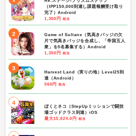
Re:ステージ!プリズムステップ
（IPP150,000到達し課題報酬受け取り
完了）Android
1,300円
相当
2
Game of Sultans（気高きバッジの欠
片で気高きバッジを合成し、「帝国五人
衆」を5名募集する）Android
1,350円
相当
3
Harvest Land（実りの地）Level25到
達（Android）
560円
相当
4
ぼくとネコ（StepUpミッションで闘技
場ゴッドクラス到達）iOS
最大15,824.0円
相当