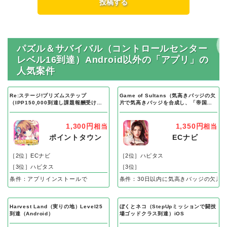
パズル＆サバイバル（コントロールセンター
レベル16到達）Android以外の「アプリ」の
人気案件
Re:ステージ!プリズムステップ
Game of Sultans（気高きバッジの欠
（IPP150,000到達し課題報酬受け取
片で気高きバッジを合成し、「帝国五
り完了）Android
人衆」を5名募集する）Android
1,300円
1,350円
相当
相当
ポイントタウン
ECナビ
［2位］ECナビ
［2位］ハピタス
［3位］ハピタス
［3位］
条件：アプリインストールで
条件：30日以内に気高きバッジの欠片
Harvest Land（実りの地）Level25
ぼくとネコ（StepUpミッションで闘技
到達（Android）
場ゴッドクラス到達）iOS