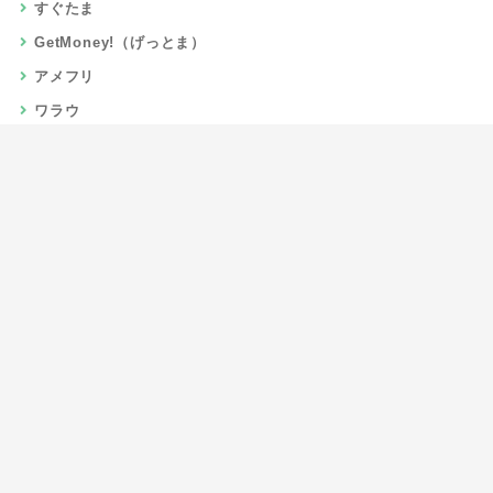
すぐたま
GetMoney!（げっとま）
アメフリ
ワラウ
楽天リーベイツ
Gポイント
当サイトについて
運営者情報
お問い合わせ
CSR/SDGs活動
よくある質問
利用規約
プライバシーポリシー