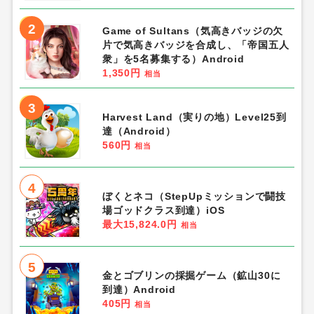
2
Game of Sultans（気高きバッジの欠
片で気高きバッジを合成し、「帝国五人
衆」を5名募集する）Android
1,350円
相当
3
Harvest Land（実りの地）Level25到
達（Android）
560円
相当
4
ぼくとネコ（StepUpミッションで闘技
場ゴッドクラス到達）iOS
最大15,824.0円
相当
5
金とゴブリンの採掘ゲーム（鉱山30に
到達）Android
405円
相当