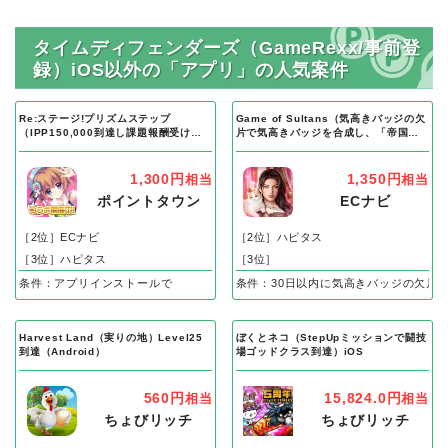
タイムディフェンダーズ（GameRexx/事前登
録）iOS以外の「アプリ」の人気案件
Re:ステージ!プリズムステップ
Game of Sultans（気高きバッジの欠
（IPP150,000到達し課題報酬受け取
片で気高きバッジを合成し、「帝国五
り完了）Android
人衆」を5名募集する）Android
1,300円
1,350円
相当
相当
ポイントタウン
ECナビ
［2位］ECナビ
［2位］ハピタス
［3位］ハピタス
［3位］
条件：アプリインストールで
条件：30日以内に気高きバッジの欠片
Harvest Land（実りの地）Level25
ぼくとネコ（StepUpミッションで闘技
到達（Android）
場ゴッドクラス到達）iOS
560円
15,824.0円
相当
相当
ちょびリッチ
ちょびリッチ