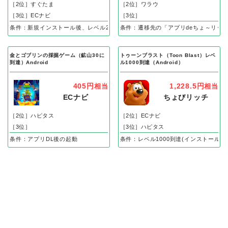
［2位］すぐたま
［2位］ワラウ
［3位］ECナビ
［3位］
条件：新規インストール後、レベル25到達で成果
条件：遷移先の「アプリdeちょ～リッ
金とゴブリンの採掘ゲーム（鉱山30に
トゥーンブラスト（Toon Blast）レベ
到達）Android
ル1000到達（Android）
405円
1,228.5円
相当
相当
ECナビ
ちょびリッチ
［2位］ハピタス
［2位］ECナビ
［3位］
［3位］ハピタス
条件：アプリDL後の起動
条件：レベル1000到達(インストール後