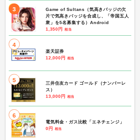
3
Game of Sultans（気高きバッジの欠
片で気高きバッジを合成し、「帝国五人
衆」を5名募集する）Android
1,350円
相当
4
楽天証券
12,000円
相当
5
三井住友カード ゴールド（ナンバーレ
ス）
13,000円
相当
6
電気料金・ガス比較「エネチェンジ」
0円
相当