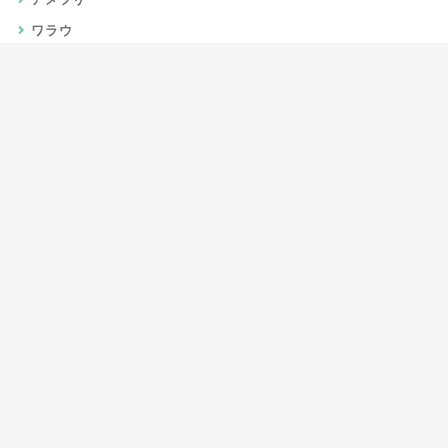
ワラウ
楽天リーベイツ
Gポイント
当サイトについて
運営者情報
お問い合わせ
CSR/SDGs活動
よくある質問
利用規約
プライバシーポリシー
サイトマップ
JIPC（日本インターネットポイント協議会）