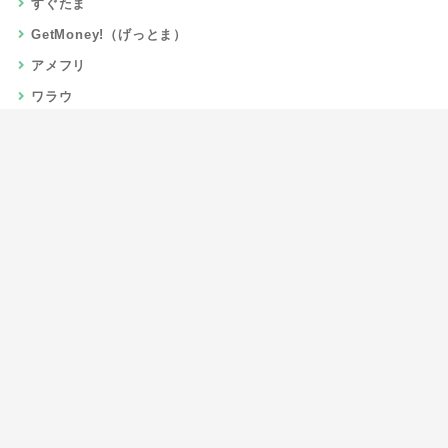
すぐたま
GetMoney!（げっとま）
アメフリ
ワラウ
楽天リーベイツ
Gポイント
当サイトについて
運営者情報
お問い合わせ
CSR/SDGs活動
よくある質問
利用規約
プライバシーポリシー