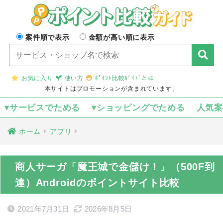
案件順で表示
金額が高い順に表示
お気に入り
使い方
ﾎﾟｲﾝﾄ比較ｶﾞｲﾄﾞとは
本サイトはプロモーションが含まれています。
▾サービスでためる
▾ショッピングでためる
人気
ホーム
アプリ
商人サーガ「魔王城で金儲け！」（500F到
達）Androidのポイントサイト比較
2021年7月31日
2026年8月5日