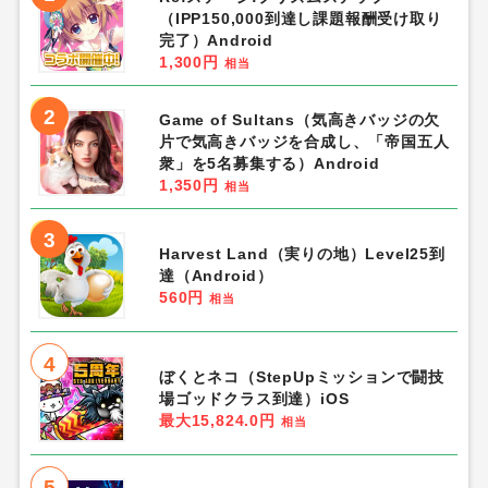
（IPP150,000到達し課題報酬受け取り
完了）Android
1,300円
相当
2
Game of Sultans（気高きバッジの欠
片で気高きバッジを合成し、「帝国五人
衆」を5名募集する）Android
1,350円
相当
3
Harvest Land（実りの地）Level25到
達（Android）
560円
相当
4
ぼくとネコ（StepUpミッションで闘技
場ゴッドクラス到達）iOS
最大15,824.0円
相当
5