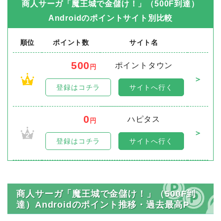
商人サーガ「魔王城で金儲け！」（500F到達）
Android
のポイントサイト別比較
順位
ポイント数
サイト名
500
ポイントタウン
円
＞
1
登録はコチラ
サイトへ行く
0
ハピタス
円
＞
2
登録はコチラ
サイトへ行く
商人サーガ「魔王城で金儲け！」（500F到
達）Androidのポイント推移・過去最高P