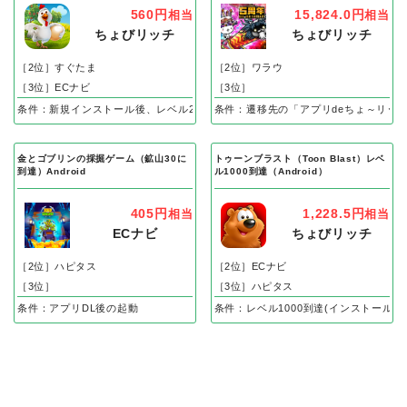
560円
15,824.0円
相当
相当
ちょびリッチ
ちょびリッチ
［2位］すぐたま
［2位］ワラウ
［3位］ECナビ
［3位］
条件：新規インストール後、レベル25到達で成果
条件：遷移先の「アプリdeちょ～リッ
金とゴブリンの採掘ゲーム（鉱山30に
トゥーンブラスト（Toon Blast）レベ
到達）Android
ル1000到達（Android）
405円
1,228.5円
相当
相当
ECナビ
ちょびリッチ
［2位］ハピタス
［2位］ECナビ
［3位］
［3位］ハピタス
条件：アプリDL後の起動
条件：レベル1000到達(インストール後