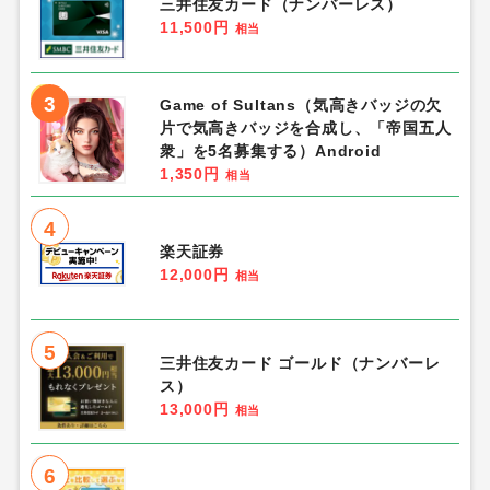
三井住友カード（ナンバーレス）
11,500円
相当
3
Game of Sultans（気高きバッジの欠
片で気高きバッジを合成し、「帝国五人
衆」を5名募集する）Android
1,350円
相当
4
楽天証券
12,000円
相当
5
三井住友カード ゴールド（ナンバーレ
ス）
13,000円
相当
6