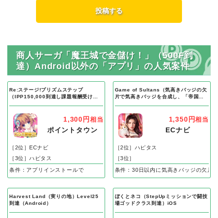
商人サーガ「魔王城で金儲け！」（500F到
達）Android以外の「アプリ」の人気案件
Re:ステージ!プリズムステップ
Game of Sultans（気高きバッジの欠
（IPP150,000到達し課題報酬受け取
片で気高きバッジを合成し、「帝国五
り完了）Android
人衆」を5名募集する）Android
1,300円
1,350円
相当
相当
ポイントタウン
ECナビ
［2位］ECナビ
［2位］ハピタス
［3位］ハピタス
［3位］
条件：アプリインストールで
条件：30日以内に気高きバッジの欠片
Harvest Land（実りの地）Level25
ぼくとネコ（StepUpミッションで闘技
到達（Android）
場ゴッドクラス到達）iOS