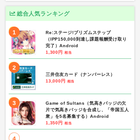
総合人気ランキング
1
Re:ステージ!プリズムステップ
（IPP150,000到達し課題報酬受け取り
完了）Android
1,300円
相当
2
三井住友カード（ナンバーレス）
13,000円
相当
3
Game of Sultans（気高きバッジの欠
片で気高きバッジを合成し、「帝国五人
衆」を5名募集する）Android
1,350円
相当
4