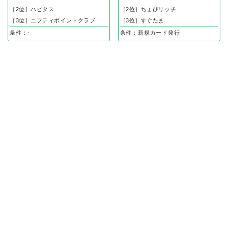
［2位］ハピタス
［2位］ちょびリッチ
［3位］ニフティポイントクラブ
［3位］すぐたま
条件：-
条件：新規カード発行