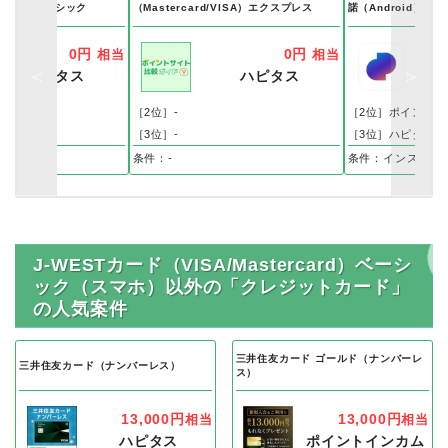
d/VISA）ベーシック
（Mastercard/VISA）エクスプレス
諾（Android）
0円
0円
相当
相当
ハピタス
ハピタス
［2位］-
［2位］ポイントタ
［3位］-
［3位］ハピタス
条件：-
条件：インストー
J-WESTカード（VISA/Mastercard）ベーシ
ック（スマホ）以外の「クレジットカード」
の人気案件
三井住友カード ゴールド（ナンバーレ
三井住友カード（ナンバーレス）
ス）
13,000円
13,000円
相当
相当
ハピタス
ポイントインカム