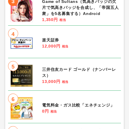
3
Game of Sultans（気高きバッジの欠
片で気高きバッジを合成し、「帝国五人
衆」を5名募集する）Android
1,350円
相当
4
楽天証券
12,000円
相当
5
三井住友カード ゴールド（ナンバーレ
ス）
13,000円
相当
6
電気料金・ガス比較「エネチェンジ」
0円
相当