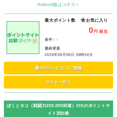
Android版はコチラ＞
最大ポイント数
お気に入り
0
円
相当
条件：
-
最終更新
2026年08月05日 08時54分
最大Pのハピタスに登録
サイトへ行く
ぼくとネコ（戦闘力200,000到達）iOS
のポイントサ
イト別比較