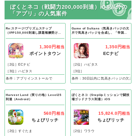
ぼくとネコ（戦闘力200,000到達）iOS以外の
「アプリ」の人気案件
Re:ステージ!プリズムステップ
Game of Sultans（気高きバッジの欠
（IPP150,000到達し課題報酬受け取
片で気高きバッジを合成し、「帝国五
り完了）Android
人衆」を5名募集する）Android
1,300円
1,350円
相当
相当
ポイントタウン
ECナビ
［2位］ECナビ
［2位］ハピタス
［3位］ハピタス
［3位］
条件：アプリインストールで
条件：30日以内に気高きバッジの欠片
Harvest Land（実りの地）Level25
ぼくとネコ（StepUpミッションで闘技
到達（Android）
場ゴッドクラス到達）iOS
560円
15,824.0円
相当
相当
ちょびリッチ
ちょびリッチ
［2位］すぐたま
［2位］ワラウ