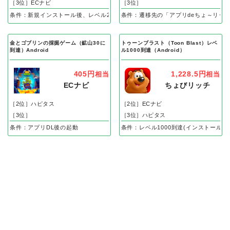
［3位］ECナビ
［3位］
条件：新規インストール後、レベル25到達で成果
条件：遷移先の「アプリdeちょ～リッ
金とゴブリンの採掘ゲーム（鉱山30に
トゥーンブラスト（Toon Blast）レベ
到達）Android
ル1000到達（Android）
405円
1,228.5円
相当
相当
ECナビ
ちょびリッチ
［2位］ハピタス
［2位］ECナビ
［3位］
［3位］ハピタス
条件：アプリDL後の起動
条件：レベル1000到達(インストール後