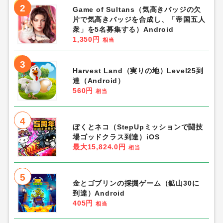
2
Game of Sultans（気高きバッジの欠
片で気高きバッジを合成し、「帝国五人
衆」を5名募集する）Android
1,350円
相当
3
Harvest Land（実りの地）Level25到
達（Android）
560円
相当
4
ぼくとネコ（StepUpミッションで闘技
場ゴッドクラス到達）iOS
最大15,824.0円
相当
5
金とゴブリンの採掘ゲーム（鉱山30に
到達）Android
405円
相当