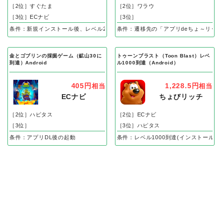
［2位］すぐたま
［2位］ワラウ
［3位］ECナビ
［3位］
条件：新規インストール後、レベル25到達で成果
条件：遷移先の「アプリdeちょ～リッ
金とゴブリンの採掘ゲーム（鉱山30に
トゥーンブラスト（Toon Blast）レベ
到達）Android
ル1000到達（Android）
405円
1,228.5円
相当
相当
ECナビ
ちょびリッチ
［2位］ハピタス
［2位］ECナビ
［3位］
［3位］ハピタス
条件：アプリDL後の起動
条件：レベル1000到達(インストール後