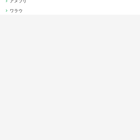
アメフリ
ワラウ
楽天リーベイツ
Gポイント
当サイトについて
運営者情報
お問い合わせ
CSR/SDGs活動
よくある質問
利用規約
プライバシーポリシー
サイトマップ
JIPC（日本インターネットポイント協議会）