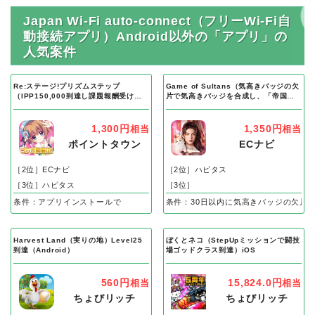
Japan Wi-Fi auto-connect（フリーWi-Fi自
動接続アプリ）Android以外の「アプリ」の
人気案件
Re:ステージ!プリズムステップ
Game of Sultans（気高きバッジの欠
（IPP150,000到達し課題報酬受け取
片で気高きバッジを合成し、「帝国五
り完了）Android
人衆」を5名募集する）Android
1,300円
1,350円
相当
相当
ポイントタウン
ECナビ
［2位］ECナビ
［2位］ハピタス
［3位］ハピタス
［3位］
条件：アプリインストールで
条件：30日以内に気高きバッジの欠片
Harvest Land（実りの地）Level25
ぼくとネコ（StepUpミッションで闘技
到達（Android）
場ゴッドクラス到達）iOS
560円
15,824.0円
相当
相当
ちょびリッチ
ちょびリッチ