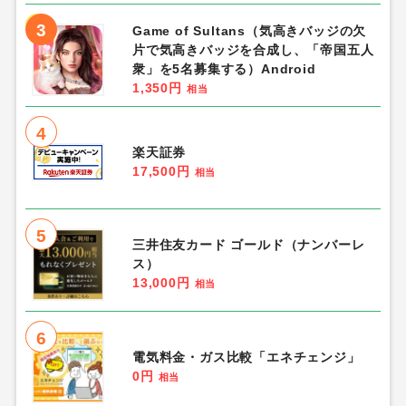
3
Game of Sultans（気高きバッジの欠
片で気高きバッジを合成し、「帝国五人
衆」を5名募集する）Android
1,350円
相当
4
楽天証券
17,500円
相当
5
三井住友カード ゴールド（ナンバーレ
ス）
13,000円
相当
6
電気料金・ガス比較「エネチェンジ」
0円
相当