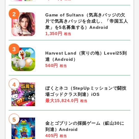
2
Game of Sultans（気高きバッジの欠
片で気高きバッジを合成し、「帝国五人
衆」を5名募集する）Android
1,350円
相当
3
Harvest Land（実りの地）Level25到
達（Android）
560円
相当
4
ぼくとネコ（StepUpミッションで闘技
場ゴッドクラス到達）iOS
最大15,824.0円
相当
5
金とゴブリンの採掘ゲーム（鉱山30に
到達）Android
405円
相当