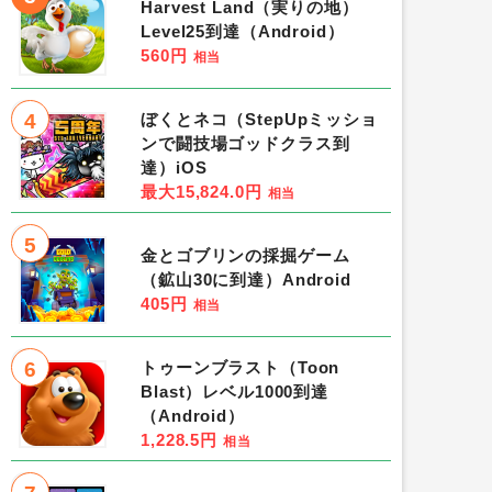
Harvest Land（実りの地）
Level25到達（Android）
560円
相当
4
ぼくとネコ（StepUpミッショ
ンで闘技場ゴッドクラス到
達）iOS
最大15,824.0円
相当
5
金とゴブリンの採掘ゲーム
（鉱山30に到達）Android
405円
相当
6
トゥーンブラスト（Toon
Blast）レベル1000到達
（Android）
1,228.5円
相当