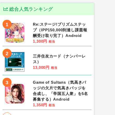
総合人気ランキング
1
Re:ステージ!プリズムステッ
プ（IPP150,000到達し課題報
酬受け取り完了）Android
1,300円
相当
2
三井住友カード（ナンバーレ
ス）
13,000円
相当
3
Game of Sultans（気高きバ
ッジの欠片で気高きバッジを
合成し、「帝国五人衆」を5名
募集する）Android
1,350円
相当