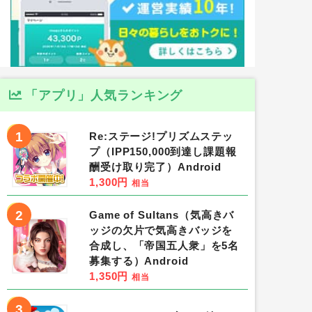
「アプリ」人気ランキング
1
Re:ステージ!プリズムステッ
プ（IPP150,000到達し課題報
酬受け取り完了）Android
1,300円
相当
2
Game of Sultans（気高きバ
ッジの欠片で気高きバッジを
合成し、「帝国五人衆」を5名
募集する）Android
1,350円
相当
3