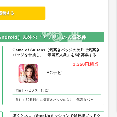
ant（Android）以外の「アプリ」の人気案件
Game of Sultans（気高きバッジの欠片で気高き
バッジを合成し、「帝国五人衆」を5名募集する）
Android
1,350円
相当
ECナビ
［2位］ハピタス
［3位］
条件：30日以内に気高きバッジの欠片で気高きバッジを合成し、「帝国五人衆」を5名募集する
ぼくとネコ（StepUpミッションで闘技場ゴッドク