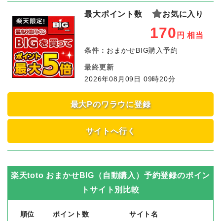
最大ポイント数
お気に入り
170
円
相当
条件：
おまかせBIG購入予約
最終更新
2026年08月09日 09時20分
最大Pのワラウに登録
サイトへ行く
楽天toto おまかせBIG（自動購入）予約登録
のポイン
トサイト別比較
順位
ポイント数
サイト名