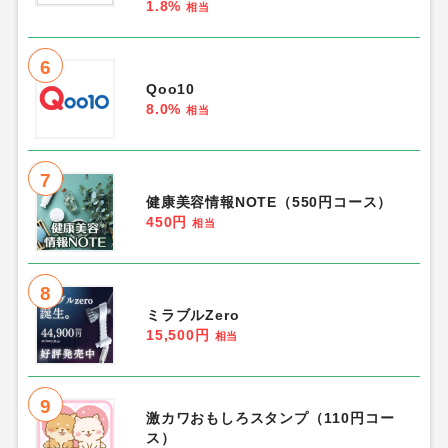
1.8%
相当
6
Qoo10
8.0%
相当
7
健康美容情報NOTE（550円コース）
450円
相当
8
ミラブルZero
15,500円
相当
9
激カワおもしろスタンプ（110円コー
ス）