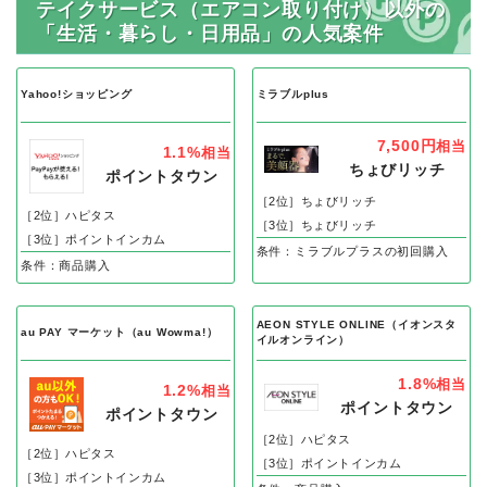
テイクサービス（エアコン取り付け）以外の
「生活・暮らし・日用品」の人気案件
Yahoo!ショッピング
ミラブルplus
7,500円
相当
1.1%
相当
ちょびリッチ
ポイントタウン
［2位］ちょびリッチ
［2位］ハピタス
［3位］ちょびリッチ
［3位］ポイントインカム
条件：ミラブルプラスの初回購入
条件：商品購入
AEON STYLE ONLINE（イオンスタ
au PAY マーケット（au Wowma!）
イルオンライン）
1.8%
相当
1.2%
相当
ポイントタウン
ポイントタウン
［2位］ハピタス
［2位］ハピタス
［3位］ポイントインカム
［3位］ポイントインカム