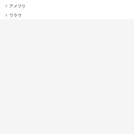
アメフリ
ワラウ
楽天リーベイツ
Gポイント
当サイトについて
運営者情報
お問い合わせ
CSR/SDGs活動
よくある質問
利用規約
プライバシーポリシー
サイトマップ