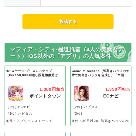
マフィア・シティ-極道風雲（4人の美女とデ
ート）iOS以外の「アプリ」の人気案件
Re:ステージ!プリズムステップ
Game of Sultans（気高きバッジの欠
（IPP150,000到達し課題報酬受け取
片で気高きバッジを合成し、「帝国五
り完了）Android
人衆」を5名募集する）Android
1,300円
1,350円
相当
相当
ポイントタウン
ECナビ
［2位］ECナビ
［2位］ハピタス
［3位］ハピタス
［3位］
条件：アプリインストールで
条件：30日以内に気高きバッジの欠片