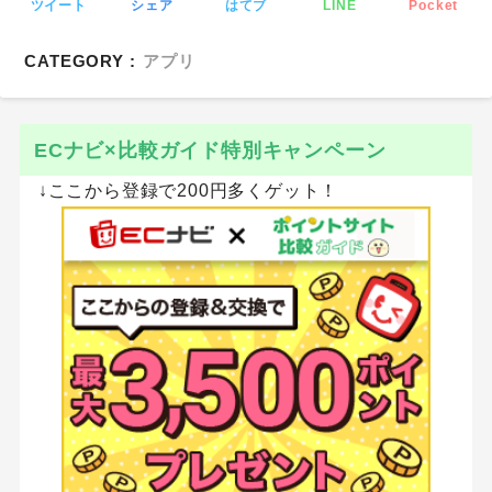
ツイート
シェア
はてブ
LINE
Pocket
CATEGORY :
アプリ
ECナビ×比較ガイド特別キャンペーン
↓ここから登録で200円多くゲット！