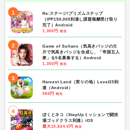
1
Re:ステージ!プリズムステップ
（IPP150,000到達し課題報酬受け取り
完了）Android
1,300円
相当
2
Game of Sultans（気高きバッジの欠
片で気高きバッジを合成し、「帝国五人
衆」を5名募集する）Android
1,350円
相当
3
Harvest Land（実りの地）Level25到
達（Android）
560円
相当
4
ぼくとネコ（StepUpミッションで闘技
場ゴッドクラス到達）iOS
最大15,824.0円
相当