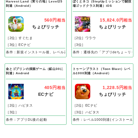
Harvest Land（実りの地）Level25
ぼくとネコ（StepUpミッションで闘技
到達（Android）
場ゴッドクラス到達）iOS
560円
15,824.0円
相当
相当
ちょびリッチ
ちょびリッチ
［2位］すぐたま
［2位］ワラウ
［3位］ECナビ
［3位］
条件：新規インストール後、レベル25到達で成果
条件：遷移先の「アプリdeちょ～リッ
金とゴブリンの採掘ゲーム（鉱山30に
トゥーンブラスト（Toon Blast）レベ
到達）Android
ル1000到達（Android）
405円
1,228.5円
相当
相当
ECナビ
ちょびリッチ
［2位］ハピタス
［2位］ECナビ
［3位］
［3位］ハピタス
条件：アプリDL後の起動
条件：レベル1000到達(インストール後