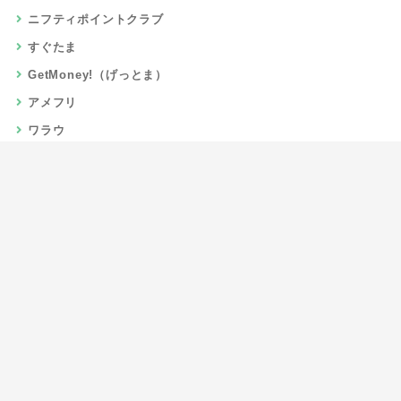
ニフティポイントクラブ
すぐたま
GetMoney!（げっとま）
アメフリ
ワラウ
楽天リーベイツ
Gポイント
当サイトについて
運営者情報
お問い合わせ
CSR/SDGs活動
よくある質問