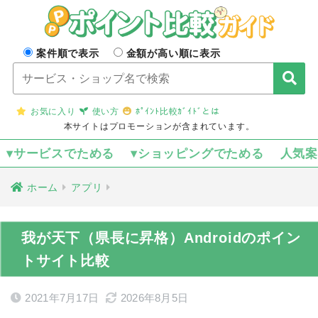
案件順で表示
金額が高い順に表示
お気に入り
使い方
ﾎﾟｲﾝﾄ比較ｶﾞｲﾄﾞとは
本サイトはプロモーションが含まれています。
▾サービスでためる
▾ショッピングでためる
人気
ホーム
アプリ
我が天下（県長に昇格）Androidのポイン
トサイト比較
2021年7月17日
2026年8月5日