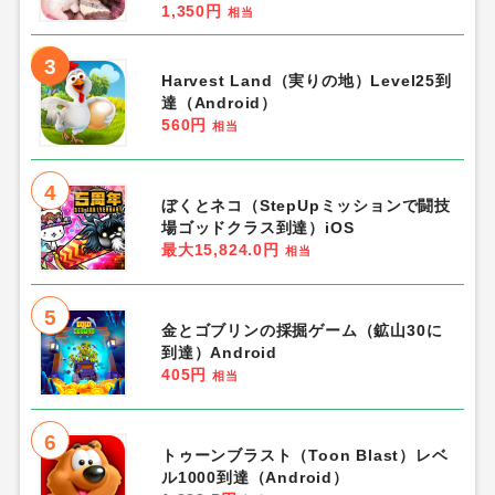
1,350円
相当
3
Harvest Land（実りの地）Level25到
達（Android）
560円
相当
4
ぼくとネコ（StepUpミッションで闘技
場ゴッドクラス到達）iOS
最大15,824.0円
相当
5
金とゴブリンの採掘ゲーム（鉱山30に
到達）Android
405円
相当
6
トゥーンブラスト（Toon Blast）レベ
ル1000到達（Android）