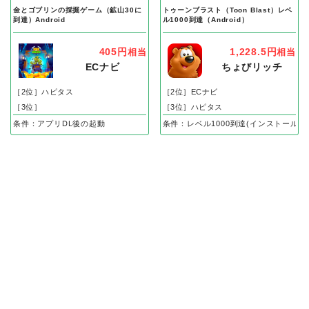
金とゴブリンの採掘ゲーム（鉱山30に
トゥーンブラスト（Toon Blast）レベ
到達）Android
ル1000到達（Android）
405円
1,228.5円
相当
相当
ECナビ
ちょびリッチ
［2位］ハピタス
［2位］ECナビ
［3位］
［3位］ハピタス
条件：アプリDL後の起動
条件：レベル1000到達(インストール後