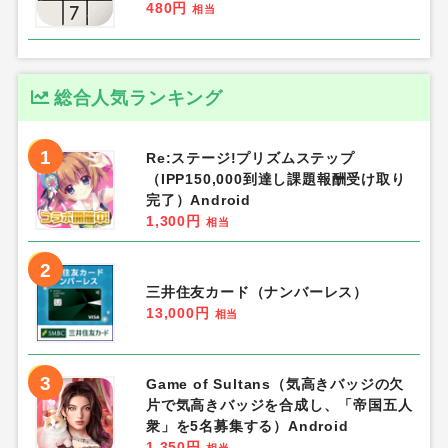
480円
相当
総合人気ランキング
1
Re:ステージ!プリズムステップ
（IPP150,000到達し課題報酬受け取り
完了）Android
1,300円
相当
2
三井住友カード（ナンバーレス）
13,000円
相当
3
Game of Sultans（気高きバッジの欠
片で気高きバッジを合成し、「帝国五人
衆」を5名募集する）Android
1,350円