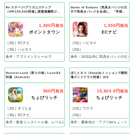
Re:ステージ!プリズムステップ
Game of Sultans（気高きバッジの欠
（IPP150,000到達し課題報酬受け取
片で気高きバッジを合成し、「帝国五
り完了）Android
人衆」を5名募集する）Android
1,300円
1,350円
相当
相当
ポイントタウン
ECナビ
［2位］ECナビ
［2位］ハピタス
［3位］ハピタス
［3位］
条件：アプリインストールで
条件：30日以内に気高きバッジの欠片
Harvest Land（実りの地）Level25
ぼくとネコ（StepUpミッションで闘技
到達（Android）
場ゴッドクラス到達）iOS
560円
15,824.0円
相当
相当
ちょびリッチ
ちょびリッチ
［2位］すぐたま
［2位］ワラウ
［3位］ECナビ
［3位］
条件：新規インストール後、レベル25到達で成果
条件：遷移先の「アプリdeちょ～リッ