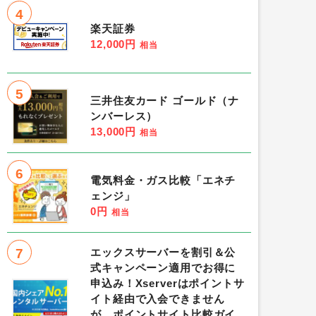
4
楽天証券
12,000円
相当
5
三井住友カード ゴールド（ナ
ンバーレス）
13,000円
相当
6
電気料金・ガス比較「エネチ
ェンジ」
0円
相当
7
エックスサーバーを割引＆公
式キャンペーン適用でお得に
申込み！Xserverはポイントサ
イト経由で入会できません
が、ポイントサイト比較ガイ