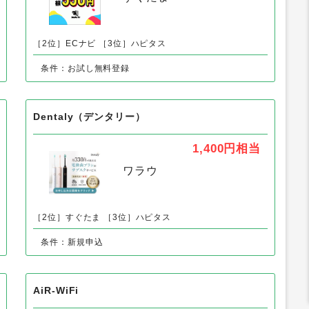
［2位］ECナビ
［3位］ハピタス
条件：お試し無料登録
Dentaly（デンタリー）
1,400円
相当
ワラウ
［2位］すぐたま
［3位］ハピタス
条件：新規申込
AiR-WiFi