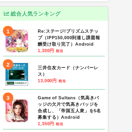
総合人気ランキング
1
Re:ステージ!プリズムステッ
プ（IPP150,000到達し課題報
酬受け取り完了）Android
1,300円
相当
2
三井住友カード（ナンバーレ
ス）
13,000円
相当
3
Game of Sultans（気高きバ
ッジの欠片で気高きバッジを
合成し、「帝国五人衆」を5名
募集する）Android
1,350円
相当