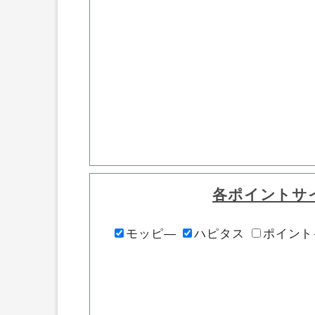
各ポイントサ
モッピ―
ハピタス
ポイント