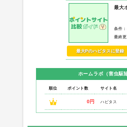
最大
条件：
最終更
最大Pのハピタスに登録
ホームラボ（害虫駆
順位
ポイント数
サイト名
0円
ハピタス
1