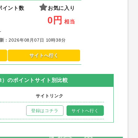
ポイント数
お気に入り
0
円
相当
-
新
：
2026年08月07日 10時38分
サイトへ行く
除）
のポイントサイト別比較
サイトリンク
登録はコチラ
サイトへ行く