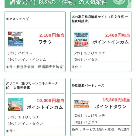
調査完了）以外の「住宅」の人気案件
木の家工務店情報サイト（注文住宅 一
エクスショップ
括資料請求）
2,100円
2,400円
相当
相当
ワラウ
ポイントインカム
［2位］ハピタス
［2位］ちょびリッチ
［3位］ポイントインカム
［3位］ハピタス
条件：新規依頼後、現場調査実施完了
条件：-
グリエネ（旧グリーンエネルギーナ
外壁塗装パートナーズ
ビ） 太陽光発電
15,800円
相当
10,000円
相当
ポイントタウン
ポイントインカム
［2位］ちょびリッチ
［2位］ちょびリッチ
［3位］ハピタス
［3位］ポイントタウン
条件：サービス契約・取引、WEB見積
条件：-