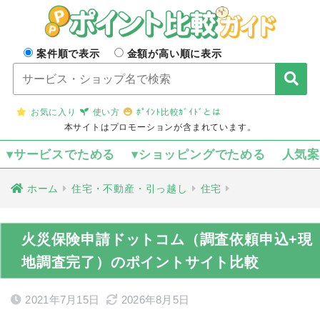
案件順で表示
金額が高い順に表示
お気に入り
使い方
ﾎﾟｲﾝﾄ比較ｶﾞｲﾄﾞとは
本サイトはプロモーションが含まれています。
▾サービスでためる
▾ショッピングでためる
人気
ホーム
住宅・不動産・引っ越し
住宅
火災保険申請ドットコム（調査依頼申込+現
地調査完了）のポイントサイト比較
2021年7月15日
2026年8月5日