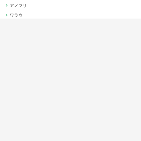
アメフリ
ワラウ
楽天リーベイツ
Gポイント
当サイトについて
運営者情報
お問い合わせ
CSR/SDGs活動
よくある質問
利用規約
プライバシーポリシー
サイトマップ
JIPC（日本インターネットポイント協議会）