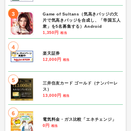
3
Game of Sultans（気高きバッジの欠
片で気高きバッジを合成し、「帝国五人
衆」を5名募集する）Android
1,350円
相当
4
楽天証券
12,000円
相当
5
三井住友カード ゴールド（ナンバーレ
ス）
13,000円
相当
6
電気料金・ガス比較「エネチェンジ」
0円
相当