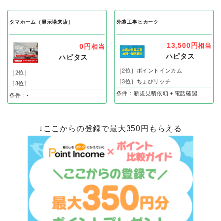
タマホーム（展示場来店）
外装工事ヒカーク
13,500円
相当
0円
相当
ハピタス
ハピタス
［2位］ポイントインカム
［2位］
［3位］ちょびリッチ
［3位］
条件：新規見積依頼＋電話確認
条件：-
↓ここからの登録で最大350円もらえる