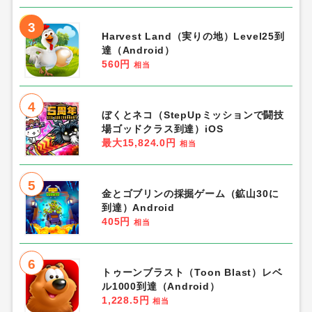
3
Harvest Land（実りの地）Level25到
達（Android）
560円
相当
4
ぼくとネコ（StepUpミッションで闘技
場ゴッドクラス到達）iOS
最大15,824.0円
相当
5
金とゴブリンの採掘ゲーム（鉱山30に
到達）Android
405円
相当
6
トゥーンブラスト（Toon Blast）レベ
ル1000到達（Android）
1,228.5円
相当