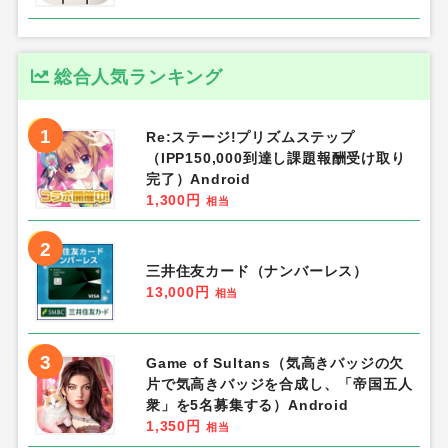
総合人気ランキング
1
Re:ステージ!プリズムステップ
（IPP150,000到達し課題報酬受け取り
完了）Android
1,300円
相当
2
三井住友カード（ナンバーレス）
13,000円
相当
3
Game of Sultans（気高きバッジの欠
片で気高きバッジを合成し、「帝国五人
衆」を5名募集する）Android
1,350円
相当