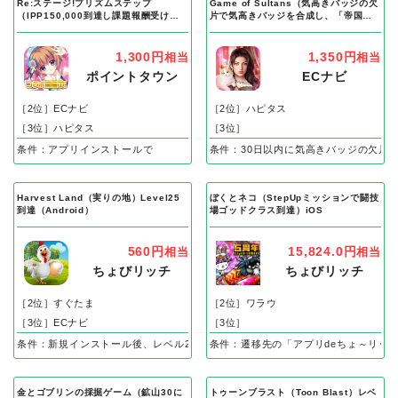
Re:ステージ!プリズムステップ
Game of Sultans（気高きバッジの欠
（IPP150,000到達し課題報酬受け取
片で気高きバッジを合成し、「帝国五
り完了）Android
人衆」を5名募集する）Android
1,300円
1,350円
相当
相当
ポイントタウン
ECナビ
［2位］ECナビ
［2位］ハピタス
［3位］ハピタス
［3位］
条件：アプリインストールで
条件：30日以内に気高きバッジの欠片
Harvest Land（実りの地）Level25
ぼくとネコ（StepUpミッションで闘技
到達（Android）
場ゴッドクラス到達）iOS
560円
15,824.0円
相当
相当
ちょびリッチ
ちょびリッチ
［2位］すぐたま
［2位］ワラウ
［3位］ECナビ
［3位］
条件：新規インストール後、レベル25到達で成果
条件：遷移先の「アプリdeちょ～リッ
金とゴブリンの採掘ゲーム（鉱山30に
トゥーンブラスト（Toon Blast）レベ