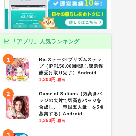
「アプリ」人気ランキング
1
Re:ステージ!プリズムステッ
プ（IPP150,000到達し課題報
酬受け取り完了）Android
1,300円
相当
2
Game of Sultans（気高きバ
ッジの欠片で気高きバッジを
合成し、「帝国五人衆」を5名
募集する）Android
1,350円
相当
3