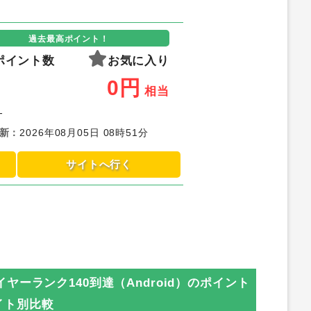
過去最高ポイント！
ポイント数
お気に入り
0
円
相当
-
新
：
2026年08月05日 08時51分
サイトへ行く
ーランク140到達（Android）
のポイント
イト別比較