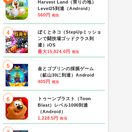
Harvest Land（実りの地）
Level25到達（Android）
560円
相当
4
ぼくとネコ（StepUpミッショ
ンで闘技場ゴッドクラス到
達）iOS
最大15,824.0円
相当
5
金とゴブリンの採掘ゲーム
（鉱山30に到達）Android
405円
相当
6
トゥーンブラスト（Toon
Blast）レベル1000到達
（Android）
1,228.5円
相当