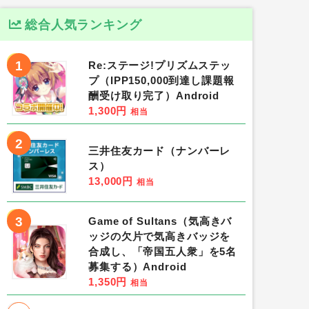
総合人気ランキング
1
Re:ステージ!プリズムステッ
プ（IPP150,000到達し課題報
酬受け取り完了）Android
1,300円
相当
2
三井住友カード（ナンバーレ
ス）
13,000円
相当
3
Game of Sultans（気高きバ
ッジの欠片で気高きバッジを
合成し、「帝国五人衆」を5名
募集する）Android
1,350円
相当