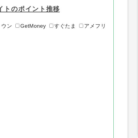
イトのポイント推移
タウン
GetMoney
すぐたま
アメフリ