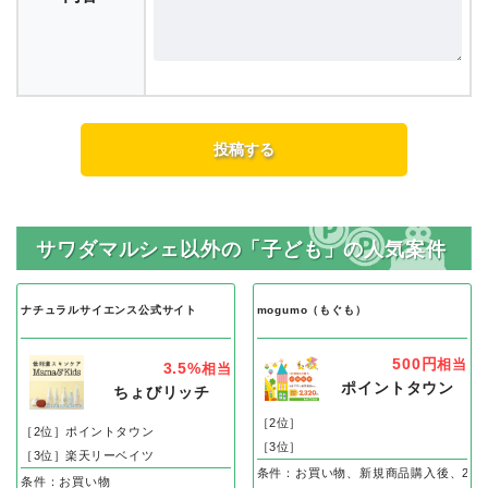
サワダマルシェ以外の「子ども」の人気案件
ナチュラルサイエンス公式サイト
mogumo（もぐも）
500円
相当
3.5%
相当
ポイントタウン
ちょびリッチ
［2位］
［2位］ポイントタウン
［3位］
［3位］楽天リーベイツ
条件：お買い物、新規商品購入後、2回
条件：お買い物