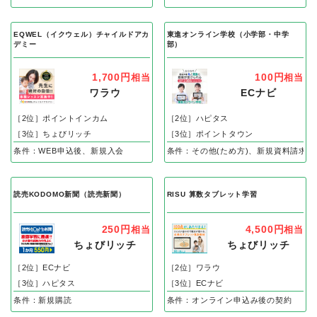
EQWEL（イクウェル）チャイルドアカ
東進オンライン学校（小学部・中学
デミー
部）
1,700円
100円
相当
相当
ワラウ
ECナビ
［2位］ポイントインカム
［2位］ハピタス
［3位］ちょびリッチ
［3位］ポイントタウン
条件：WEB申込後、新規入会
条件：その他(ため方)、新規資料請求完
読売KODOMO新聞（読売新聞）
RISU 算数タブレット学習
250円
4,500円
相当
相当
ちょびリッチ
ちょびリッチ
［2位］ECナビ
［2位］ワラウ
［3位］ハピタス
［3位］ECナビ
条件：新規購読
条件：オンライン申込み後の契約