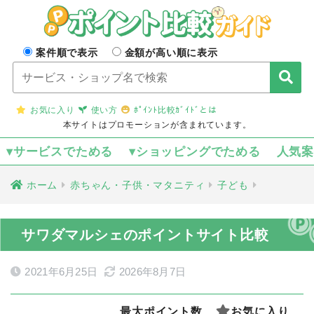
案件順で表示
金額が高い順に表示
お気に入り
使い方
ﾎﾟｲﾝﾄ比較ｶﾞｲﾄﾞとは
本サイトはプロモーションが含まれています。
▾サービスでためる
▾ショッピングでためる
人気
ホーム
赤ちゃん・子供・マタニティ
子ども
サワダマルシェのポイントサイト比較
2021年6月25日
2026年8月7日
最大ポイント数
お気に入り