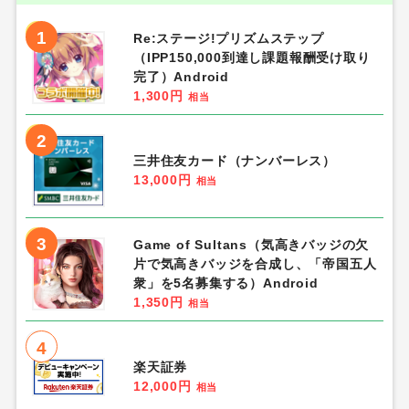
1
Re:ステージ!プリズムステップ
（IPP150,000到達し課題報酬受け取り
完了）Android
1,300円
相当
2
三井住友カード（ナンバーレス）
13,000円
相当
3
Game of Sultans（気高きバッジの欠
片で気高きバッジを合成し、「帝国五人
衆」を5名募集する）Android
1,350円
相当
4
楽天証券
12,000円
相当