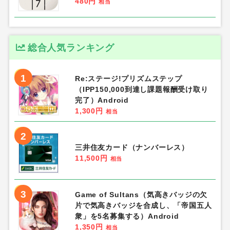
405円
相当
6
トゥーンブラスト（Toon Blast）レベ
ル1000到達（Android）
1,228.5円
相当
7
MERGE 2048（iOS）
200円
相当
8
DIAMOND TREASURE PUZZLE（レ
ベル20クリア）Android
1,012.5円
相当
9
ゼブラック（Android）