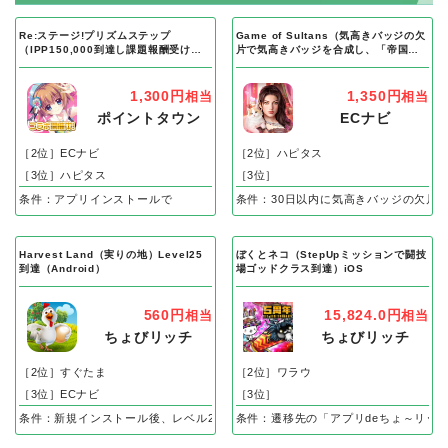
ドラゴンクエストウォーク（第6章10話クリ
ア）iOS以外の「アプリ」の人気案件
Re:ステージ!プリズムステップ
Game of Sultans（気高きバッジの欠
（IPP150,000到達し課題報酬受け取
片で気高きバッジを合成し、「帝国五
り完了）Android
人衆」を5名募集する）Android
1,300円
1,350円
相当
相当
ポイントタウン
ECナビ
［2位］ECナビ
［2位］ハピタス
［3位］ハピタス
［3位］
条件：アプリインストールで
条件：30日以内に気高きバッジの欠片
Harvest Land（実りの地）Level25
ぼくとネコ（StepUpミッションで闘技
到達（Android）
場ゴッドクラス到達）iOS
560円
15,824.0円
相当
相当
ちょびリッチ
ちょびリッチ