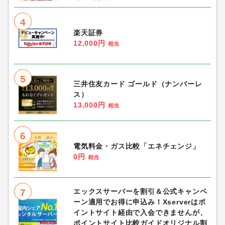
52.5円
相当
10
数独：脳パズルゲーム（「初級
（Easy）」ゲームを500回クリア）iOS
480円
相当
総合人気ランキング
1
Re:ステージ!プリズムステップ
（IPP150,000到達し課題報酬受け取り
完了）Android
1,300円
相当
2
三井住友カード（ナンバーレス）
11,500円
相当