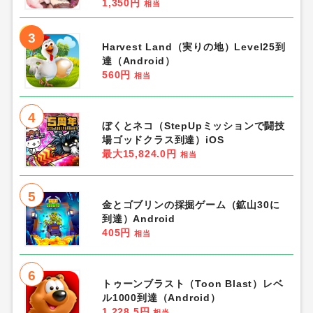
→
条件を満たすと2000円分を獲得可能
「アプリ」人気ランキング
1
Re:ステージ!プリズムステップ
（IPP150,000到達し課題報酬受け取り
完了）Android