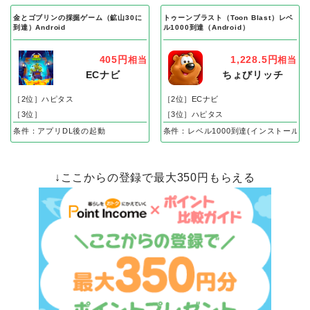
［2位］すぐたま
［2位］ワラウ
［3位］ECナビ
［3位］
条件：新規インストール後、レベル25到達で成果
条件：遷移先の「アプリdeちょ～リッ
金とゴブリンの採掘ゲーム（鉱山30に
トゥーンブラスト（Toon Blast）レベ
到達）Android
ル1000到達（Android）
405円
1,228.5円
相当
相当
ECナビ
ちょびリッチ
［2位］ハピタス
［2位］ECナビ
［3位］
［3位］ハピタス
条件：アプリDL後の起動
条件：レベル1000到達(インストール後