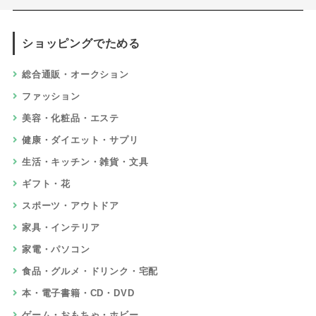
7
エックスサーバーを割引＆公式キャンペ
ーン適用でお得に申込み！Xserverはポ
イントサイト経由で入会できませんが、
ポイントサイト比較ガイドオリジナル割
引で安く新規契約できます
10,000円
相当
8
エックスサーバービジネスを独自特典＆
最新公式キャンペーンでお得に申込み
無料で一ヵ月期間延長
相当
9
FOLIO ROBO PRO
5,000円
相当
10