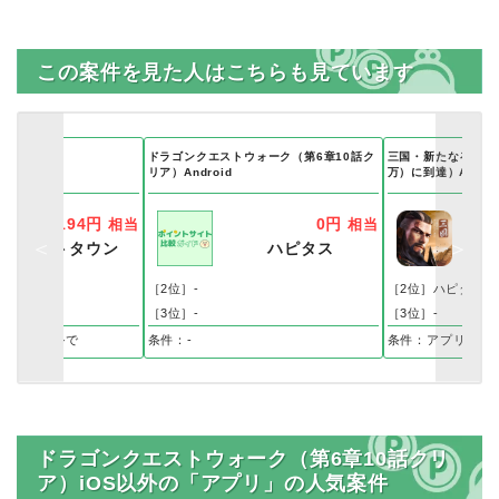
この案件を見た人はこちらも見ています
ドラゴンクエストウォーク（第6章10話ク
三国・新たなる英雄（
p（Android）
リア）Android
万）に到達）Androi
194円
0円
相当
相当
ポイントタウン
ハピタス
ポ
ス
［2位］-
［2位］ハピタス
［3位］-
［3位］-
段に到達
インストールで
条件：-
条件：アプリイン