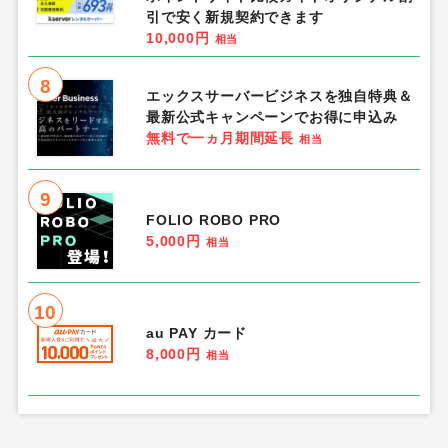
3
Game of Sultans（気高きバッジの欠
片で気高きバッジを合成し、「帝国五人
衆」を5名募集する）Android
1,350円
相当
4
楽天証券
12,000円
相当
5
三井住友カード ゴールド（ナンバーレ
ス）
13,000円
相当
6
電気料金・ガス比較「エネチェンジ」
0円
相当