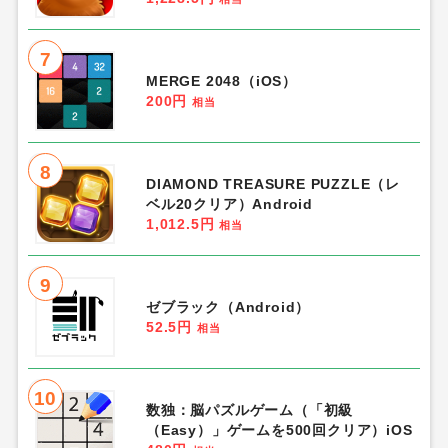
1,300円
相当
2
Game of Sultans（気高きバッジの欠
片で気高きバッジを合成し、「帝国五人
衆」を5名募集する）Android
1,350円
相当
3
Harvest Land（実りの地）Level25到
達（Android）
560円
相当
4
ぼくとネコ（StepUpミッションで闘技
場ゴッドクラス到達）iOS
最大15,824.0円
相当
5
金とゴブリンの採掘ゲーム（鉱山30に
到達）Android