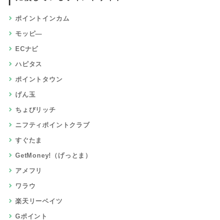
高還元率
無料会員登録
資料請求・査定・見積り
レビュー・アンケート・モニター
お試し・入会・購入
来店・面談・セミナー
クレジット・キャッシング
旅行・ホテル・航空券・レンタカー
チケット・買取・クーポン
音楽・動画・映画・アニメ
通信・回線・格安SIM
銀行・証券・保険・口座開設
ポイント比較ガイドとは？