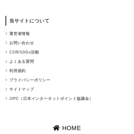
使い方ガイド
マルマルブログ
比較しているポイントサイト
ポイントインカム
モッピ―
ECナビ
ハピタス
ポイントタウン
げん玉
ちょびリッチ
ニフティポイントクラブ
すぐたま
GetMoney!（げっとま）