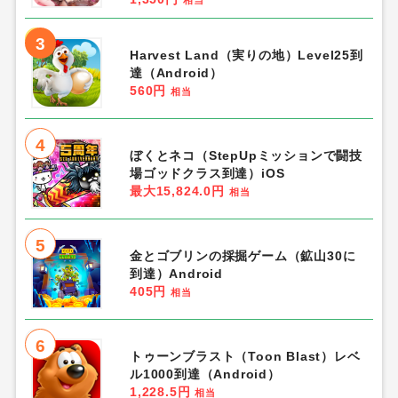
3
Harvest Land（実りの地）Level25到
達（Android）
560円
相当
4
ぼくとネコ（StepUpミッションで闘技
場ゴッドクラス到達）iOS
最大15,824.0円
相当
5
金とゴブリンの採掘ゲーム（鉱山30に
到達）Android
405円
相当
6
トゥーンブラスト（Toon Blast）レベ
ル1000到達（Android）
1,228.5円
相当