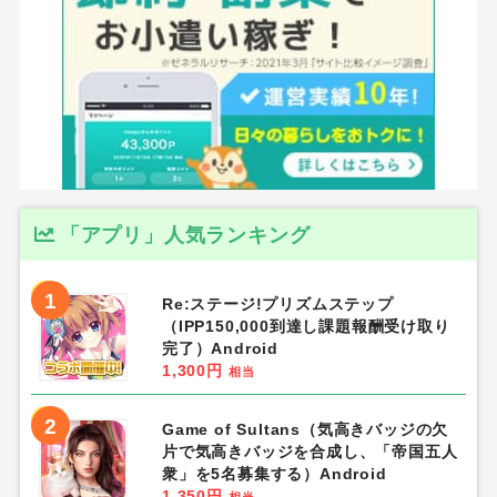
「アプリ」人気ランキング
1
Re:ステージ!プリズムステップ
（IPP150,000到達し課題報酬受け取り
完了）Android
1,300円
相当
2
Game of Sultans（気高きバッジの欠
片で気高きバッジを合成し、「帝国五人
衆」を5名募集する）Android
1,350円
相当