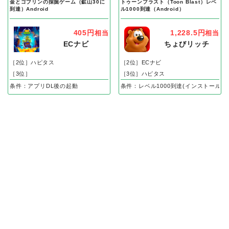
金とゴブリンの採掘ゲーム（鉱山30に
トゥーンブラスト（Toon Blast）レベ
到達）Android
ル1000到達（Android）
405円
1,228.5円
相当
相当
ECナビ
ちょびリッチ
［2位］ハピタス
［2位］ECナビ
［3位］
［3位］ハピタス
条件：アプリDL後の起動
条件：レベル1000到達(インストール後