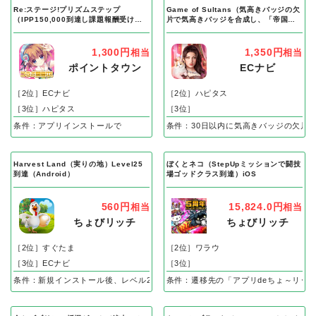
Re:ステージ!プリズムステップ
Game of Sultans（気高きバッジの欠
（IPP150,000到達し課題報酬受け取
片で気高きバッジを合成し、「帝国五
り完了）Android
人衆」を5名募集する）Android
1,300円
1,350円
相当
相当
ポイントタウン
ECナビ
［2位］ECナビ
［2位］ハピタス
［3位］ハピタス
［3位］
条件：アプリインストールで
条件：30日以内に気高きバッジの欠片
Harvest Land（実りの地）Level25
ぼくとネコ（StepUpミッションで闘技
到達（Android）
場ゴッドクラス到達）iOS
560円
15,824.0円
相当
相当
ちょびリッチ
ちょびリッチ
［2位］すぐたま
［2位］ワラウ
［3位］ECナビ
［3位］
条件：新規インストール後、レベル25到達で成果
条件：遷移先の「アプリdeちょ～リッ