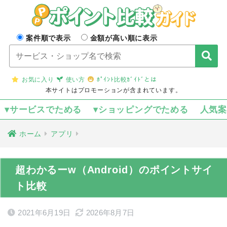
案件順で表示
金額が高い順に表示
お気に入り
使い方
ﾎﾟｲﾝﾄ比較ｶﾞｲﾄﾞとは
本サイトはプロモーションが含まれています。
▾サービスでためる
▾ショッピングでためる
人気
ホーム
アプリ
超わかるーw（Android）のポイントサイ
ト比較
2021年6月19日
2026年8月7日