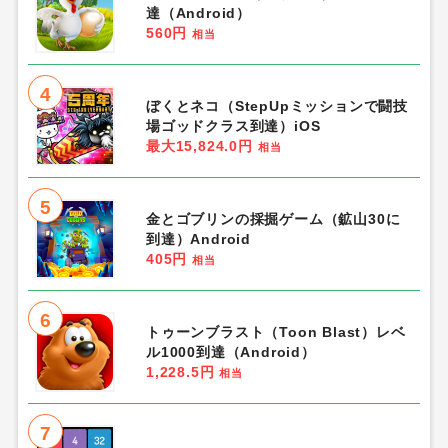
達（Android）
560円
相当
4
ぼくとネコ（StepUpミッションで闘技
場ゴッドクラス到達）iOS
最大15,824.0円
相当
5
金とゴブリンの採掘ゲーム（鉱山30に
到達）Android
405円
相当
6
トゥーンブラスト（Toon Blast）レベ
ル1000到達（Android）
1,228.5円
相当
7