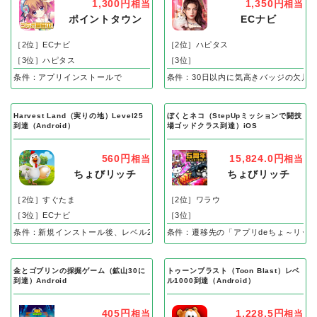
1,300円
1,350円
相当
相当
ポイントタウン
ECナビ
［2位］ECナビ
［2位］ハピタス
［3位］ハピタス
［3位］
条件：アプリインストールで
条件：30日以内に気高きバッジの欠片
Harvest Land（実りの地）Level25
ぼくとネコ（StepUpミッションで闘技
到達（Android）
場ゴッドクラス到達）iOS
560円
15,824.0円
相当
相当
ちょびリッチ
ちょびリッチ
［2位］すぐたま
［2位］ワラウ
［3位］ECナビ
［3位］
条件：新規インストール後、レベル25到達で成果
条件：遷移先の「アプリdeちょ～リッ
金とゴブリンの採掘ゲーム（鉱山30に
トゥーンブラスト（Toon Blast）レベ
到達）Android
ル1000到達（Android）
405円
1,228.5円
相当
相当