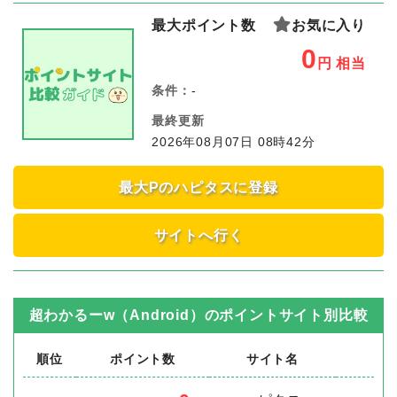
最大ポイント数
お気に入り
0
円
相当
条件：
-
最終更新
2026年08月07日 08時42分
最大Pのハピタスに登録
サイトへ行く
超わかるーw（Android）
のポイントサイト別比較
順位
ポイント数
サイト名