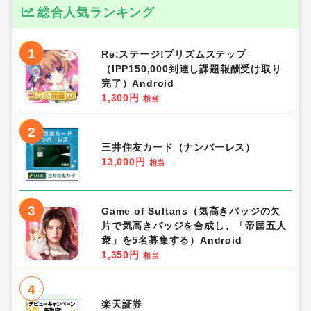
総合人気ランキング
1
Re:ステージ!プリズムステップ
（IPP150,000到達し課題報酬受け取り
完了）Android
1,300円
相当
2
三井住友カード（ナンバーレス）
13,000円
相当
3
Game of Sultans（気高きバッジの欠
片で気高きバッジを合成し、「帝国五人
衆」を5名募集する）Android
1,350円
相当
4
楽天証券