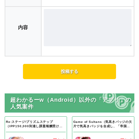
内容
超わかるーw（Android）以外の「アプリ」の
人気案件
Re:ステージ!プリズムステップ
Game of Sultans（気高きバッジの欠
（IPP150,000到達し課題報酬受け取
片で気高きバッジを合成し、「帝国五
り完了）Android
人衆」を5名募集する）Android