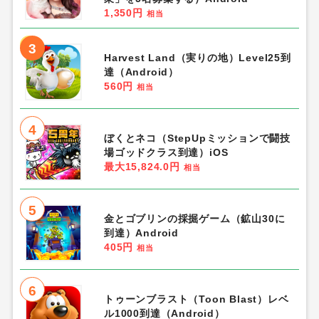
1,350円
相当
3
Harvest Land（実りの地）Level25到
達（Android）
560円
相当
4
ぼくとネコ（StepUpミッションで闘技
場ゴッドクラス到達）iOS
最大15,824.0円
相当
5
金とゴブリンの採掘ゲーム（鉱山30に
到達）Android
405円
相当
6
トゥーンブラスト（Toon Blast）レベ
ル1000到達（Android）