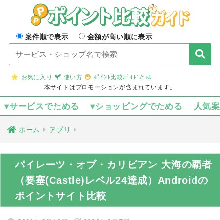
案件順で表示
金額が高い順に表示
お気に入り
使い方
ﾎﾟｲﾝﾄ比較ｶﾞｲﾄﾞとは
本サイトはプロモーションが含まれています。
▾サービスでためる
▾ショッピングでためる
人気
ホーム
アプリ
パイレーツ・オブ・カリビアン 大海の覇者
（要塞(Castle)レベル24達成）Androidの
ポイントサイト比較