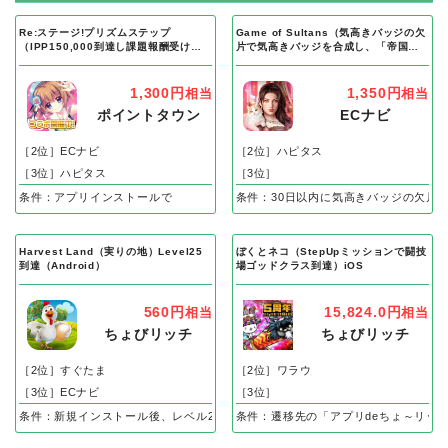
Re:ステージ!プリズムステップ
Game of Sultans（気高きバッジの欠
（IPP150,000到達し課題報酬受け取
片で気高きバッジを合成し、「帝国五
り完了）Android
人衆」を5名募集する）Android
1,300円
1,350円
相当
相当
ポイントタウン
ECナビ
［2位］ECナビ
［2位］ハピタス
［3位］ハピタス
［3位］
条件：アプリインストールで
条件：30日以内に気高きバッジの欠片
Harvest Land（実りの地）Level25
ぼくとネコ（StepUpミッションで闘技
到達（Android）
場ゴッドクラス到達）iOS
560円
15,824.0円
相当
相当
ちょびリッチ
ちょびリッチ
［2位］すぐたま
［2位］ワラウ
［3位］ECナビ
［3位］
条件：新規インストール後、レベル25到達で成果
条件：遷移先の「アプリdeちょ～リッ