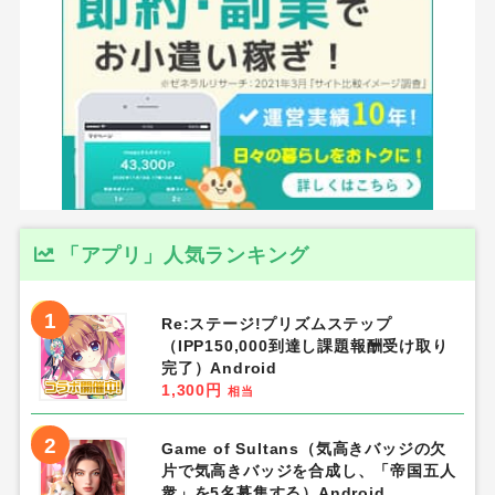
「アプリ」人気ランキング
1
Re:ステージ!プリズムステップ
（IPP150,000到達し課題報酬受け取り
完了）Android
1,300円
相当
2
Game of Sultans（気高きバッジの欠
片で気高きバッジを合成し、「帝国五人
衆」を5名募集する）Android