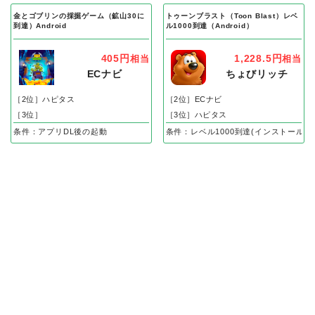
金とゴブリンの採掘ゲーム（鉱山30に
トゥーンブラスト（Toon Blast）レベ
到達）Android
ル1000到達（Android）
405円
1,228.5円
相当
相当
ECナビ
ちょびリッチ
［2位］ハピタス
［2位］ECナビ
［3位］
［3位］ハピタス
条件：アプリDL後の起動
条件：レベル1000到達(インストール後