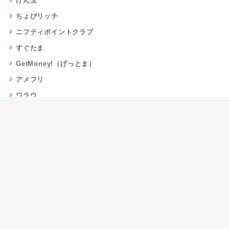
げん玉
ちょびリッチ
ニフティポイントクラブ
すぐたま
GetMoney!（げっとま）
アメフリ
ワラウ
楽天リーベイツ
Gポイント
当サイトについて
運営者情報
お問い合わせ
CSR/SDGs活動