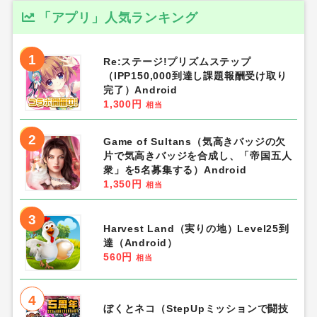
「アプリ」人気ランキング
1
Re:ステージ!プリズムステップ
（IPP150,000到達し課題報酬受け取り
完了）Android
1,300円
相当
2
Game of Sultans（気高きバッジの欠
片で気高きバッジを合成し、「帝国五人
衆」を5名募集する）Android
1,350円
相当
3
Harvest Land（実りの地）Level25到
達（Android）
560円
相当
4
ぼくとネコ（StepUpミッションで闘技