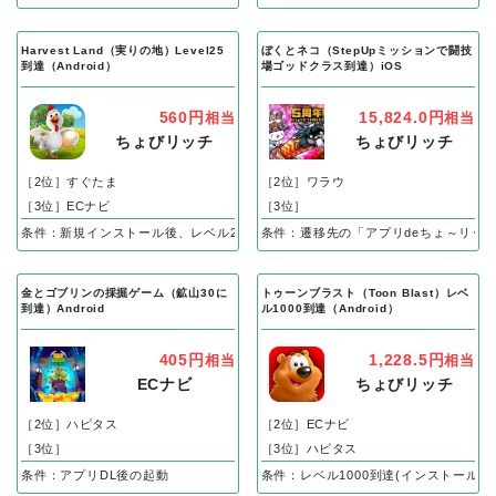
Harvest Land（実りの地）Level25
ぼくとネコ（StepUpミッションで闘技
到達（Android）
場ゴッドクラス到達）iOS
560円
15,824.0円
相当
相当
ちょびリッチ
ちょびリッチ
［2位］すぐたま
［2位］ワラウ
［3位］ECナビ
［3位］
条件：新規インストール後、レベル25到達で成果
条件：遷移先の「アプリdeちょ～リッ
金とゴブリンの採掘ゲーム（鉱山30に
トゥーンブラスト（Toon Blast）レベ
到達）Android
ル1000到達（Android）
405円
1,228.5円
相当
相当
ECナビ
ちょびリッチ
［2位］ハピタス
［2位］ECナビ
［3位］
［3位］ハピタス
条件：アプリDL後の起動
条件：レベル1000到達(インストール後