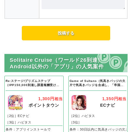
Solitaire Cruise（ワールド26到達）
Android以外の「アプリ」の人気案件
Re:ステージ!プリズムステップ
Game of Sultans（気高きバッジの欠
（IPP150,000到達し課題報酬受け取
片で気高きバッジを合成し、「帝国五
り完了）Android
人衆」を5名募集する）Android
1,300円
1,350円
相当
相当
ポイントタウン
ECナビ
［2位］ECナビ
［2位］ハピタス
［3位］ハピタス
［3位］
条件：アプリインストールで
条件：30日以内に気高きバッジの欠片