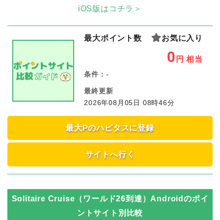
iOS版はコチラ＞
最大ポイント数
お気に入り
0
円
相当
条件：
-
最終更新
2026年08月05日 08時46分
最大Pのハピタスに登録
サイトへ行く
Solitaire Cruise（ワールド26到達）Android
のポイ
ントサイト別比較