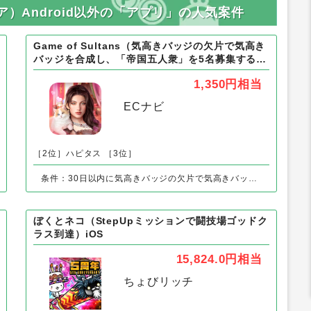
ア）Android以外の「アプリ」の人気案件
Game of Sultans（気高きバッジの欠片で気高き
バッジを合成し、「帝国五人衆」を5名募集する）
Android
1,350円
相当
ECナビ
［2位］ハピタス
［3位］
条件：30日以内に気高きバッジの欠片で気高きバッジを合成し、「帝国五人衆」を5名募集する
ぼくとネコ（StepUpミッションで闘技場ゴッドク
ラス到達）iOS
15,824.0円
相当
ちょびリッチ