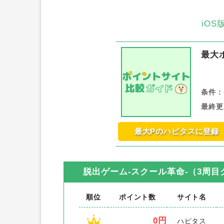
iO
最大
条件：
最終更
最大Pのハピタスに登録
脱出ゲーム-スクール革命-（3周目クリ
順位
ポイント数
サイト名
0円
ハピタス
1