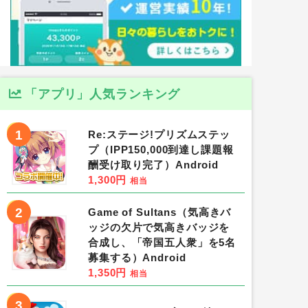
「アプリ」人気ランキング
1
Re:ステージ!プリズムステッ
プ（IPP150,000到達し課題報
酬受け取り完了）Android
1,300円
相当
2
Game of Sultans（気高きバ
ッジの欠片で気高きバッジを
合成し、「帝国五人衆」を5名
募集する）Android
1,350円
相当
3