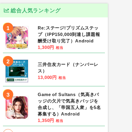
総合人気ランキング
1
Re:ステージ!プリズムステッ
プ（IPP150,000到達し課題報
酬受け取り完了）Android
1,300円
相当
2
三井住友カード（ナンバーレ
ス）
13,000円
相当
3
Game of Sultans（気高きバ
ッジの欠片で気高きバッジを
合成し、「帝国五人衆」を5名
募集する）Android
1,350円
相当