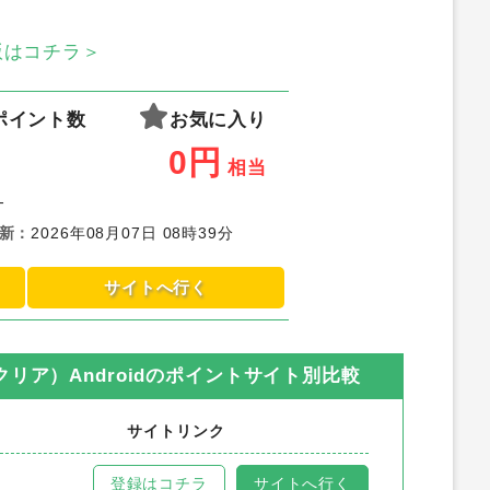
S版はコチラ＞
ポイント数
お気に入り
0
円
相当
-
新
：
2026年08月07日 08時39分
サイトへ行く
ア）Android
のポイントサイト別比較
サイトリンク
登録はコチラ
サイトへ行く