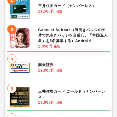
2
三井住友カード（ナンバーレス）
11,500円
相当
3
Game of Sultans（気高きバッジの欠
片で気高きバッジを合成し、「帝国五人
衆」を5名募集する）Android
1,350円
相当
4
楽天証券
12,000円
相当
5
三井住友カード ゴールド（ナンバーレ
ス）
13,000円
相当