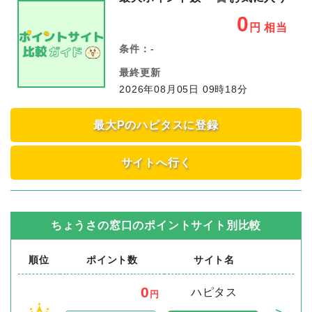
0
円
相当
条件：
-
最終更新
2026年08月05日 09時18分
最大Pのハピタスに登録
サイトへ行く
ちょうさの窓口
のポイントサイト別比較
順位
ポイント数
サイト名
0
ハピタス
円
＞