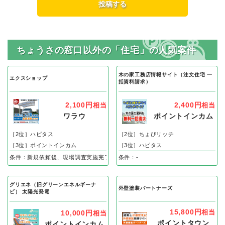
ちょうさの窓口以外の「住宅」の人気案件
木の家工務店情報サイト（注文住宅 一
エクスショップ
括資料請求）
2,100円
2,400円
相当
相当
ワラウ
ポイントインカム
［2位］ハピタス
［2位］ちょびリッチ
［3位］ポイントインカム
［3位］ハピタス
条件：新規依頼後、現場調査実施完了
条件：-
グリエネ（旧グリーンエネルギーナ
外壁塗装パートナーズ
ビ） 太陽光発電
15,800円
相当
10,000円
相当
ポイントタウン
ポイントインカム