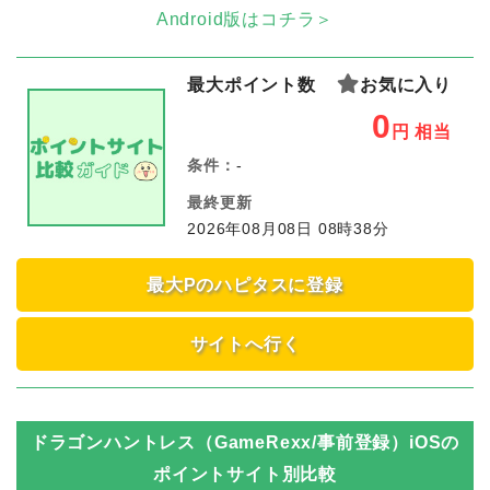
Android版はコチラ＞
最大ポイント数
お気に入り
0
円
相当
条件：
-
最終更新
2026年08月08日 08時38分
最大Pのハピタスに登録
サイトへ行く
ドラゴンハントレス（GameRexx/事前登録）iOS
の
ポイントサイト別比較