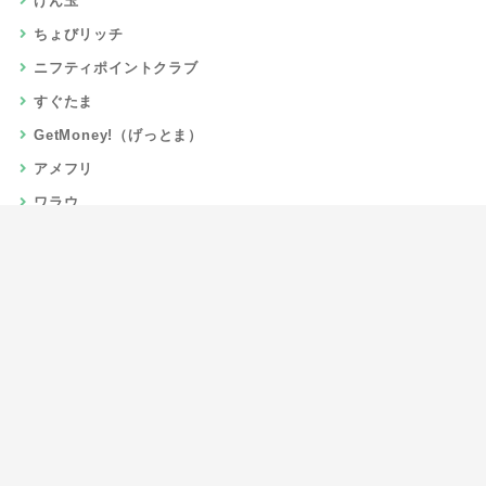
げん玉
ちょびリッチ
ニフティポイントクラブ
すぐたま
GetMoney!（げっとま）
アメフリ
ワラウ
楽天リーベイツ
Gポイント
当サイトについて
運営者情報
お問い合わせ
CSR/SDGs活動