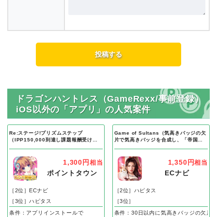
ドラゴンハントレス（GameRexx/事前登録）
iOS以外の「アプリ」の人気案件
Re:ステージ!プリズムステップ
Game of Sultans（気高きバッジの欠
（IPP150,000到達し課題報酬受け取
片で気高きバッジを合成し、「帝国五
り完了）Android
人衆」を5名募集する）Android
1,300円
1,350円
相当
相当
ポイントタウン
ECナビ
［2位］ECナビ
［2位］ハピタス
［3位］ハピタス
［3位］
条件：アプリインストールで
条件：30日以内に気高きバッジの欠片