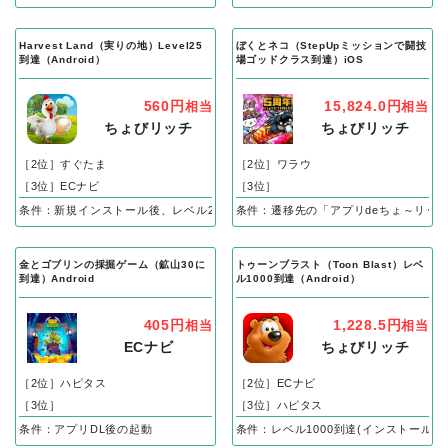
Harvest Land（実りの地）Level25
ぼくとネコ（StepUpミッションで闘技
到達（Android）
場ゴッドクラス到達）iOS
560円
15,824.0円
相当
相当
ちょびリッチ
ちょびリッチ
［2位］すぐたま
［2位］ワラウ
［3位］ECナビ
［3位］
条件：新規インストール後、レベル25到達で成果
条件：遷移先の「アプリdeちょ～リッ
金とゴブリンの採掘ゲーム（鉱山30に
トゥーンブラスト（Toon Blast）レベ
到達）Android
ル1000到達（Android）
405円
1,228.5円
相当
相当
ECナビ
ちょびリッチ
［2位］ハピタス
［2位］ECナビ
［3位］
［3位］ハピタス
条件：アプリDL後の起動
条件：レベル1000到達(インストール後