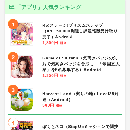
「アプリ」人気ランキング
1
Re:ステージ!プリズムステップ
（IPP150,000到達し課題報酬受け取り
完了）Android
1,300円
相当
2
Game of Sultans（気高きバッジの欠
片で気高きバッジを合成し、「帝国五人
衆」を5名募集する）Android
1,350円
相当
3
Harvest Land（実りの地）Level25到
達（Android）
560円
相当
4
ぼくとネコ（StepUpミッションで闘技