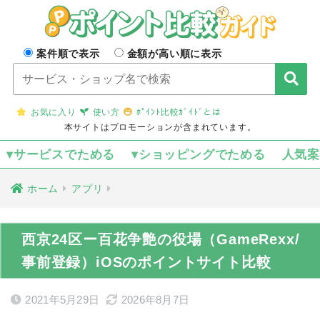
案件順で表示
金額が高い順に表示
お気に入り
使い方
ﾎﾟｲﾝﾄ比較ｶﾞｲﾄﾞとは
本サイトはプロモーションが含まれています。
▾サービスでためる
▾ショッピングでためる
人気
ホーム
アプリ
西京24区ー百花争艶の役場（GameRexx/
事前登録）iOSのポイントサイト比較
2021年5月29日
2026年8月7日