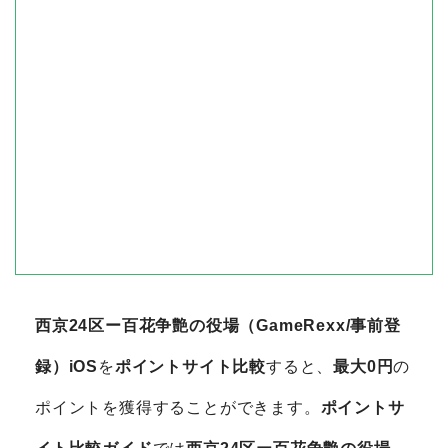
西京24区ー百花争艶の役場（GameRexx/事前登
録）iOS
を
ポイントサイト比較
すると、
最大0円
の
ポイントを獲得することができます。
ポイントサ