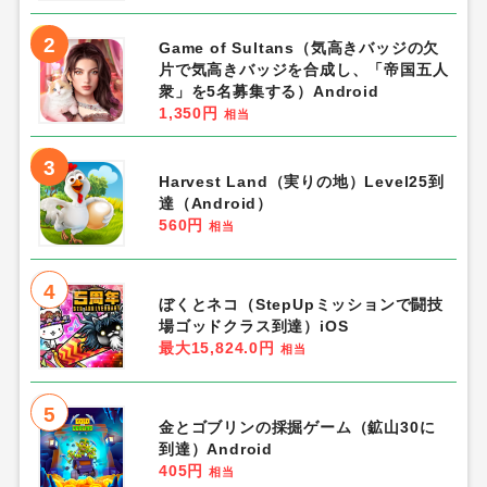
2
Game of Sultans（気高きバッジの欠
片で気高きバッジを合成し、「帝国五人
衆」を5名募集する）Android
1,350円
相当
3
Harvest Land（実りの地）Level25到
達（Android）
560円
相当
4
ぼくとネコ（StepUpミッションで闘技
場ゴッドクラス到達）iOS
最大15,824.0円
相当
5
金とゴブリンの採掘ゲーム（鉱山30に
到達）Android
405円
相当