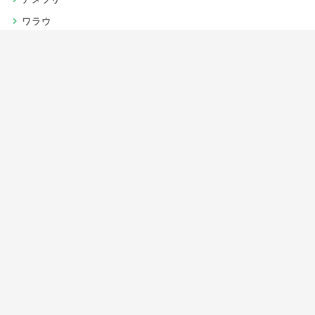
ワラウ
楽天リーベイツ
Gポイント
当サイトについて
運営者情報
お問い合わせ
CSR/SDGs活動
よくある質問
利用規約
プライバシーポリシー
サイトマップ
JIPC（日本インターネットポイント協議会）