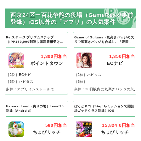
西京24区ー百花争艶の役場（GameRexx/事前
登録）iOS以外の「アプリ」の人気案件
Re:ステージ!プリズムステップ
Game of Sultans（気高きバッジの欠
（IPP150,000到達し課題報酬受け取
片で気高きバッジを合成し、「帝国五
り完了）Android
人衆」を5名募集する）Android
1,300円
1,350円
相当
相当
ポイントタウン
ECナビ
［2位］ECナビ
［2位］ハピタス
［3位］ハピタス
［3位］
条件：アプリインストールで
条件：30日以内に気高きバッジの欠片
Harvest Land（実りの地）Level25
ぼくとネコ（StepUpミッションで闘技
到達（Android）
場ゴッドクラス到達）iOS
560円
15,824.0円
相当
相当
ちょびリッチ
ちょびリッチ