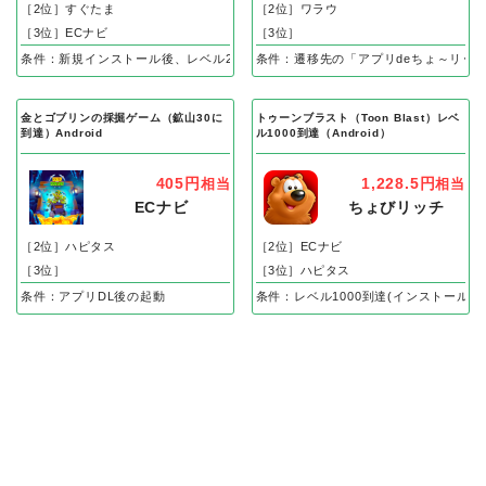
［2位］すぐたま
［2位］ワラウ
［3位］ECナビ
［3位］
条件：新規インストール後、レベル25到達で成果
条件：遷移先の「アプリdeちょ～リッ
金とゴブリンの採掘ゲーム（鉱山30に
トゥーンブラスト（Toon Blast）レベ
到達）Android
ル1000到達（Android）
405円
1,228.5円
相当
相当
ECナビ
ちょびリッチ
［2位］ハピタス
［2位］ECナビ
［3位］
［3位］ハピタス
条件：アプリDL後の起動
条件：レベル1000到達(インストール後