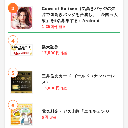
3
Game of Sultans（気高きバッジの欠
片で気高きバッジを合成し、「帝国五人
衆」を5名募集する）Android
1,350円
相当
4
楽天証券
17,500円
相当
5
三井住友カード ゴールド（ナンバーレ
ス）
13,000円
相当
6
電気料金・ガス比較「エネチェンジ」
0円
相当