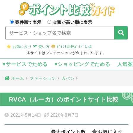
案件順で表示
金額が高い順に表示
お気に入り
使い方
ﾎﾟｲﾝﾄ比較ｶﾞｲﾄﾞとは
本サイトはプロモーションが含まれています。
▾サービスでためる
▾ショッピングでためる
人気
ホーム
ファッション
カバン
RVCA（ルーカ）のポイントサイト比較
2021年5月14日
2026年8月7日
最大ポイント数
お気に入り