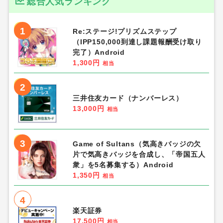
総合人気ランキング
1
Re:ステージ!プリズムステップ
（IPP150,000到達し課題報酬受け取り
完了）Android
1,300円
相当
2
三井住友カード（ナンバーレス）
13,000円
相当
3
Game of Sultans（気高きバッジの欠
片で気高きバッジを合成し、「帝国五人
衆」を5名募集する）Android
1,350円
相当
4
楽天証券
17,500円
相当