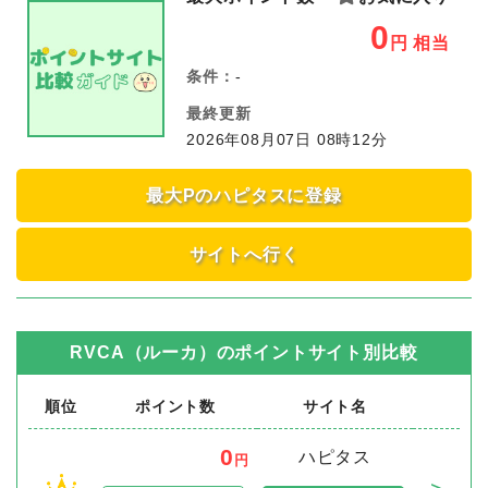
0
円
相当
条件：
-
最終更新
2026年08月07日 08時12分
最大Pのハピタスに登録
サイトへ行く
RVCA（ルーカ）
のポイントサイト別比較
順位
ポイント数
サイト名
0
ハピタス
円
＞