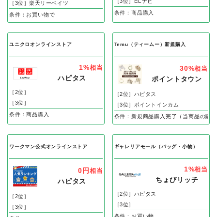
［3位］ECナビ
［3位］楽天リーベイツ
条件：商品購入
条件：お買い物で
ユニクロオンラインストア
Temu（ティームー）新規購入
1%
相当
30%
相当
ハピタス
ポイントタウン
［2位］
［2位］ハピタス
［3位］
［3位］ポイントインカム
条件：商品購入
条件：新規商品購入完了（当商品の購入
ワークマン公式オンラインストア
ギャレリアモール（バッグ・小物）
1%
相当
0円
相当
ちょびリッチ
ハピタス
［2位］ハピタス
［2位］
［3位］
［3位］
条件：お買い物