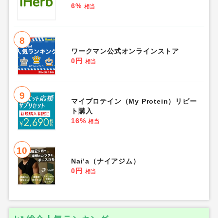
6%
相当
8
ワークマン公式オンラインストア
0円
相当
9
マイプロテイン（My Protein）リピー
ト購入
16%
相当
10
Nai’a（ナイアジム）
0円
相当