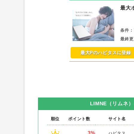
最大
条件：
最終更
最大Pのハピタスに登録
LIMNE（リムネ）
順位
ポイント数
サイト名
3%
ハピタス