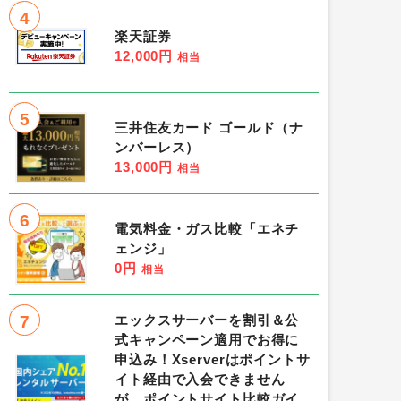
4
楽天証券
12,000円
相当
5
三井住友カード ゴールド（ナ
ンバーレス）
13,000円
相当
6
電気料金・ガス比較「エネチ
ェンジ」
0円
相当
7
エックスサーバーを割引＆公
式キャンペーン適用でお得に
申込み！Xserverはポイントサ
イト経由で入会できません
が、ポイントサイト比較ガイ