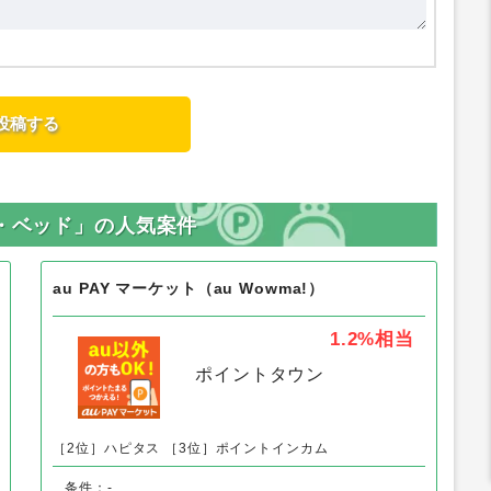
団・ベッド」の人気案件
au PAY マーケット（au Wowma!）
1.2%
相当
ポイントタウン
［2位］ハピタス
［3位］ポイントインカム
条件：-