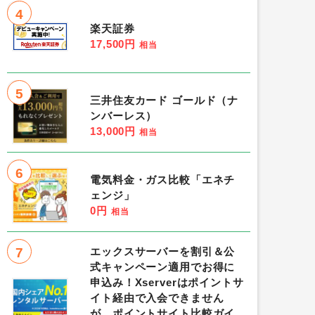
4
楽天証券
17,500円
相当
5
三井住友カード ゴールド（ナ
ンバーレス）
13,000円
相当
6
電気料金・ガス比較「エネチ
ェンジ」
0円
相当
7
エックスサーバーを割引＆公
式キャンペーン適用でお得に
申込み！Xserverはポイントサ
イト経由で入会できません
が、ポイントサイト比較ガイ