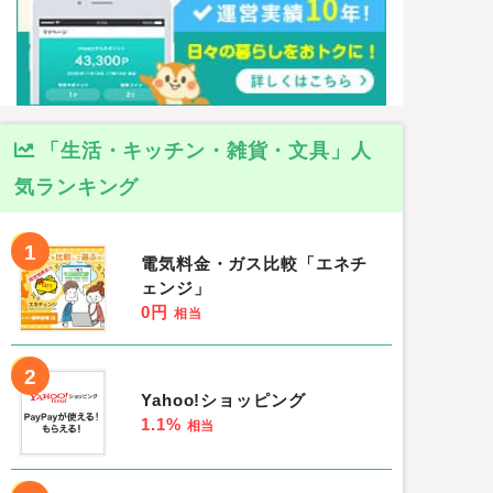
「生活・キッチン・雑貨・文具」人
気ランキング
1
電気料金・ガス比較「エネチ
ェンジ」
0円
相当
2
Yahoo!ショッピング
1.1%
相当