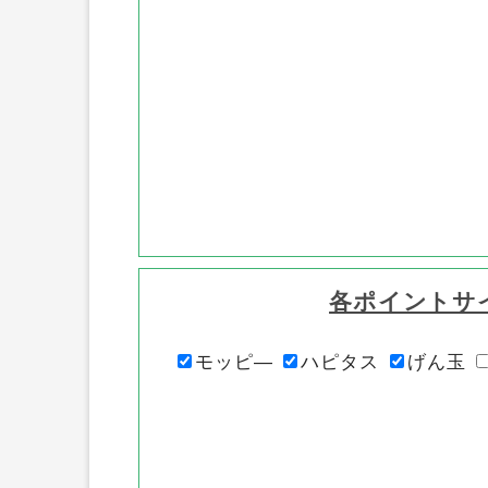
各ポイントサ
モッピ―
ハピタス
げん玉