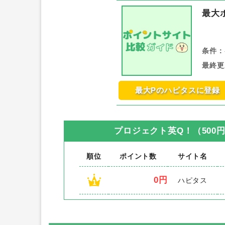
最大
条件：
最終更
最大Pのハピタスに登録
プロジェクト英Q！（500
順位
ポイント数
サイト名
0円
ハピタス
1