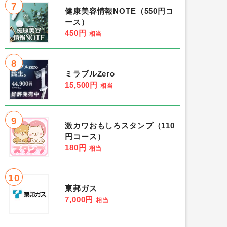
7
健康美容情報NOTE（550円コ
ース）
450円
相当
8
ミラブルZero
15,500円
相当
9
激カワおもしろスタンプ（110
円コース）
180円
相当
10
東邦ガス
7,000円
相当