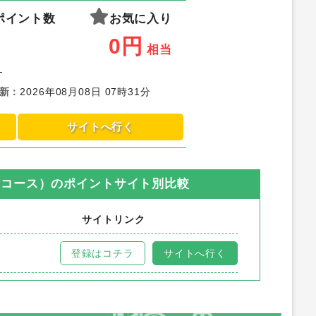
ポイント数
お気に入り
0
円
相当
-
新
：
2026年08月08日 07時31分
サイトへ行く
円コース）
のポイントサイト別比較
サイトリンク
登録はコチラ
サイトへ行く