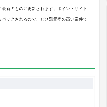
イントサイト比較
すると、
最大
のポイントを獲
比較ガイド
では
プロジェクト英Q！（500円コー
、ポイントの高い順にランキング化していま
に最新のものに更新されます。ポイントサイト
ュバックされるので、ぜひ還元率の高い案件で