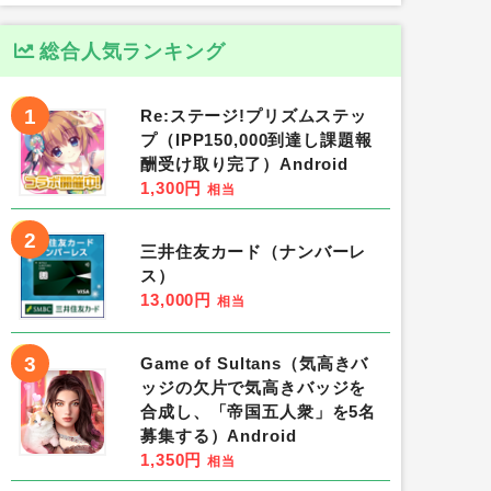
総合人気ランキング
1
Re:ステージ!プリズムステッ
プ（IPP150,000到達し課題報
酬受け取り完了）Android
1,300円
相当
2
三井住友カード（ナンバーレ
ス）
13,000円
相当
3
Game of Sultans（気高きバ
ッジの欠片で気高きバッジを
合成し、「帝国五人衆」を5名
募集する）Android
1,350円
相当