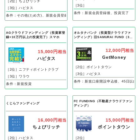
［2位］ちょびリッチ
［3位］
［3位］ハピタス
条件：新規会員登録後、投資完了
条件：その他(ため方)、新規会員登録後、90日以内に50万円以上の投資完了で
AGクラウドファンディング（投資家登
オルタナバンク（投資型クラウドファ
録+10万円以上の投資完了）スマホ
ンディング）旧SAMURAI FUND（30
万円以上投資）
12,000円
相当
15,000円
相当
GetMoney
ハピタス
［2位］ポイントタウン
［2位］ニフティポイントクラブ
［3位］ハピタス
［3位］ワラウ
条件：新規口座開設申込後、45日以内に
条件：新規投資
FC FUNDING（不動産クラウドファン
くじらファンディング
ディング）
16,000円
15,000円
相当
相当
ちょびリッチ
ポイントタウン
［2位］ハピタス
［2位］