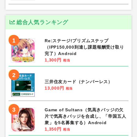
総合人気ランキング
1
Re:ステージ!プリズムステップ
（IPP150,000到達し課題報酬受け取り
完了）Android
1,300円
相当
2
三井住友カード（ナンバーレス）
13,000円
相当
3
Game of Sultans（気高きバッジの欠
片で気高きバッジを合成し、「帝国五人
衆」を5名募集する）Android
1,350円
相当