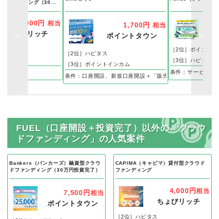
ドファンディング（30万
）
3,000円
相当
1,700円
相当
ちょびリッチ
ポ
ポイントタウン
トインカム
［2位］ポイントイ
［2位］ハピタス
ま
［3位］ハピタス
［3位］ポイントインカム
9号案件への20万円以上の出資・運用で
条件：サービス契
条件：口座開設、新規口座開設＋「販売所」でアルトコイン
FUEL（口座開設＋投資完了）以外の「クラウ
ドファンディング」の人気案件
Bankers（バンカーズ）融資型クラウ
CAPIMA（キャピマ）貸付型クラウド
ドファンディング（30万円投資完了）
ファンディング
4,000円
相当
7,500円
相当
ちょびリッチ
ポイントタウン
［2位］ハピタス