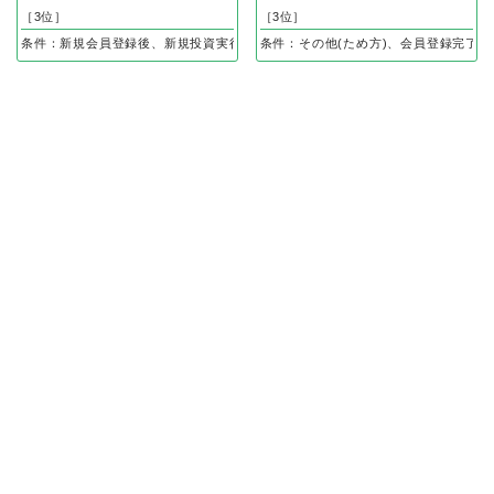
［3位］
［3位］
条件：新規会員登録後、新規投資実行完了
条件：その他(ため方)、会員登録完了＋