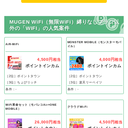
MUGEN WiFi（無限WiFi）縛りなしプラン以
外の「WIFI」の人気案件
MONSTER MOBILE（モンスターモバ
AiR-WiFi
イル）
4,500円
4,000円
相当
相当
ポイントインカム
ポイントインカム
［2位］ポイントタウン
［2位］ポイントタウン
［3位］ちょびリッチ
［3位］楽天リーベイツ
条件：-
条件：-
WiFi革命セット（モバレコAir×ONE
クラウドWi-Fi
MOBILE）
26,000円
4,500円
相当
相当