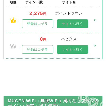
順位
ポイント数
サイト名
2,275
ポイントタウン
円
＞
1
登録はコチラ
サイトへ行く
0
ハピタス
円
＞
2
登録はコチラ
サイトへ行く
MUGEN WiFi（無限WiFi）縛りなしプランの
ポイント推移・過去最高P