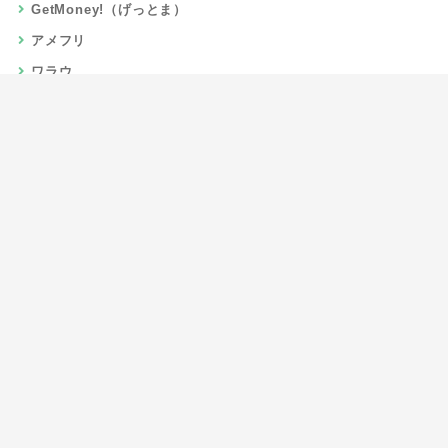
GetMoney!（げっとま）
アメフリ
ワラウ
楽天リーベイツ
Gポイント
当サイトについて
運営者情報
お問い合わせ
CSR/SDGs活動
よくある質問
利用規約
プライバシーポリシー
サイトマップ