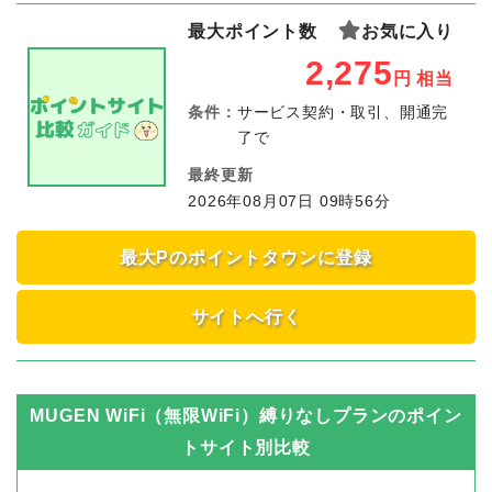
最大ポイント数
お気に入り
2,275
円
相当
条件：
サービス契約・取引、開通完
了で
最終更新
2026年08月07日 09時56分
最大Pのポイントタウンに登録
サイトへ行く
MUGEN WiFi（無限WiFi）縛りなしプラン
のポイン
トサイト別比較