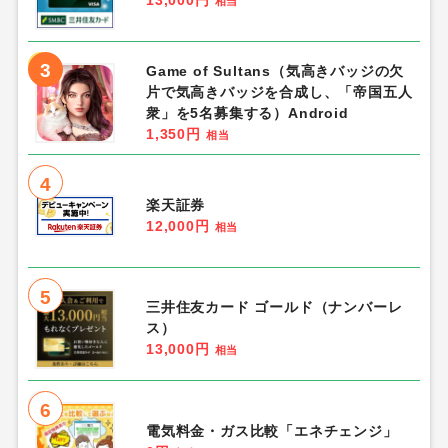
13,000円
相当
3
Game of Sultans（気高きバッジの欠
片で気高きバッジを合成し、「帝国五人
衆」を5名募集する）Android
1,350円
相当
4
楽天証券
12,000円
相当
5
三井住友カード ゴールド（ナンバーレ
ス）
13,000円
相当
6
電気料金・ガス比較「エネチェンジ」