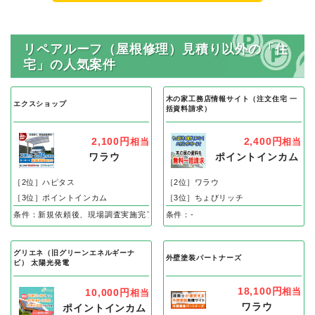
リペアルーフ（屋根修理）見積り以外の「住
宅」の人気案件
木の家工務店情報サイト（注文住宅 一
エクスショップ
括資料請求）
2,100円
2,400円
相当
相当
ワラウ
ポイントインカム
［2位］ハピタス
［2位］ワラウ
［3位］ポイントインカム
［3位］ちょびリッチ
条件：新規依頼後、現場調査実施完了
条件：-
グリエネ（旧グリーンエネルギーナ
外壁塗装パートナーズ
ビ） 太陽光発電
18,100円
相当
10,000円
相当
ワラウ
ポイントインカム