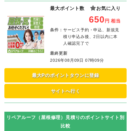
最大ポイント数
お気に入り
650
円
相当
条件：
サービス予約・申込、新規見
積り申込み後、2日以内に本
人確認完了で
最終更新
2026年08月09日 07時09分
最大Pのポイントタウンに登録
サイトへ行く
リペアルーフ（屋根修理）見積り
のポイントサイト別
比較