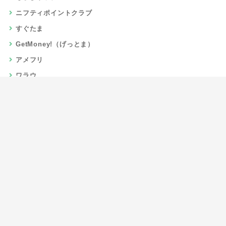
ニフティポイントクラブ
すぐたま
GetMoney!（げっとま）
アメフリ
ワラウ
楽天リーベイツ
Gポイント
当サイトについて
運営者情報
お問い合わせ
CSR/SDGs活動
よくある質問