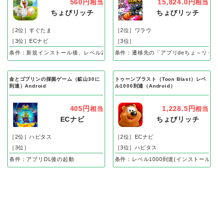
560円
15,824.0円
相当
相当
ちょびリッチ
ちょびリッチ
［2位］すぐたま
［2位］ワラウ
［3位］ECナビ
［3位］
条件：新規インストール後、レベル25到達で成果
条件：遷移先の「アプリdeちょ～リッ
金とゴブリンの採掘ゲーム（鉱山30に
トゥーンブラスト（Toon Blast）レベ
到達）Android
ル1000到達（Android）
405円
1,228.5円
相当
相当
ECナビ
ちょびリッチ
［2位］ハピタス
［2位］ECナビ
［3位］
［3位］ハピタス
条件：アプリDL後の起動
条件：レベル1000到達(インストール後