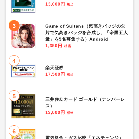
13,000円
相当
3
Game of Sultans（気高きバッジの欠
片で気高きバッジを合成し、「帝国五人
衆」を5名募集する）Android
1,350円
相当
4
楽天証券
17,500円
相当
5
三井住友カード ゴールド（ナンバーレ
ス）
13,000円
相当
6
電気料金・ガス比較「エネチェンジ」