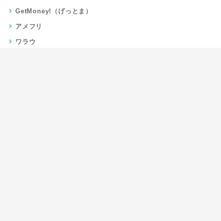
GetMoney!（げっとま）
アメフリ
ワラウ
楽天リーベイツ
Gポイント
当サイトについて
運営者情報
お問い合わせ
CSR/SDGs活動
よくある質問
利用規約
プライバシーポリシー