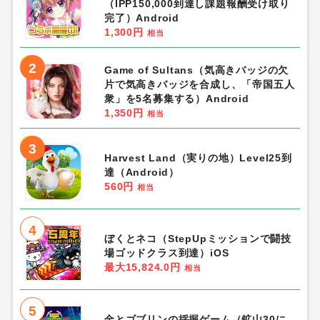
（IPP150,000到達し課題報酬受け取り
完了）Android
1,300円
相当
2
Game of Sultans（気高きバッジの欠
片で気高きバッジを合成し、「帝国五人
衆」を5名募集する）Android
1,350円
相当
3
Harvest Land（実りの地）Level25到
達（Android）
560円
相当
4
ぼくとネコ（StepUpミッションで闘技
場ゴッドクラス到達）iOS
最大15,824.0円
相当
5
金とゴブリンの採掘ゲーム（鉱山30に