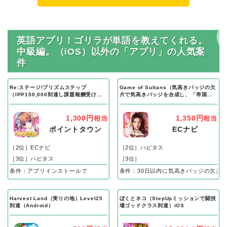
英語アプリ！ゴリラが単語を教えてくれる。
中級編。（iOS）以外の「アプリ」の人気案
件
Re:ステージ!プリズムステップ
Game of Sultans（気高きバッジの欠
（IPP150,000到達し課題報酬受け取
片で気高きバッジを合成し、「帝国五
り完了）Android
人衆」を5名募集する）Android
1,300円
1,350円
相当
相当
ポイントタウン
ECナビ
［2位］ECナビ
［2位］ハピタス
［3位］ハピタス
［3位］
条件：アプリインストールで
条件：30日以内に気高きバッジの欠片
Harvest Land（実りの地）Level25
ぼくとネコ（StepUpミッションで闘技
到達（Android）
場ゴッドクラス到達）iOS