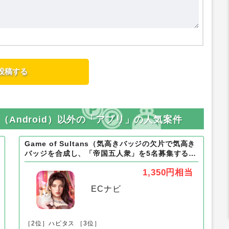
te（Android）以外の「アプリ」の人気案件
Game of Sultans（気高きバッジの欠片で気高き
バッジを合成し、「帝国五人衆」を5名募集する）
Android
1,350円
相当
ECナビ
［2位］ハピタス
［3位］