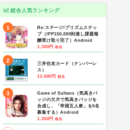
総合人気ランキング
1
Re:ステージ!プリズムステッ
プ（IPP150,000到達し課題報
酬受け取り完了）Android
1,300円
相当
2
三井住友カード（ナンバーレ
ス）
13,000円
相当
3
Game of Sultans（気高きバ
ッジの欠片で気高きバッジを
合成し、「帝国五人衆」を5名
募集する）Android
1,350円
相当