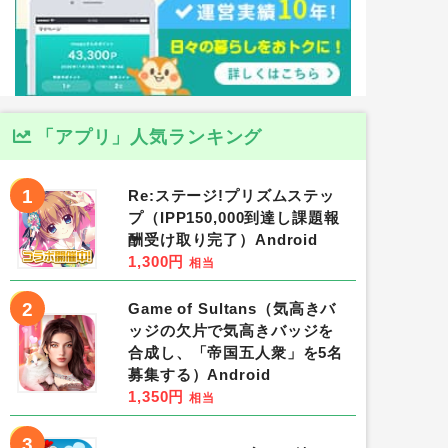
「アプリ」人気ランキング
1
Re:ステージ!プリズムステッ
プ（IPP150,000到達し課題報
酬受け取り完了）Android
1,300円
相当
2
Game of Sultans（気高きバ
ッジの欠片で気高きバッジを
合成し、「帝国五人衆」を5名
募集する）Android
1,350円
相当
3