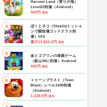
Harvest Land（実りの地）
Level25到達（Android）
560円
相当
4
ぼくとネコ（StepUpミッショ
ンで闘技場ゴッドクラス到
達）iOS
最大15,824.0円
相当
5
金とゴブリンの採掘ゲーム
（鉱山30に到達）Android
405円
相当
6
トゥーンブラスト（Toon
Blast）レベル1000到達
（Android）
1,228.5円
相当