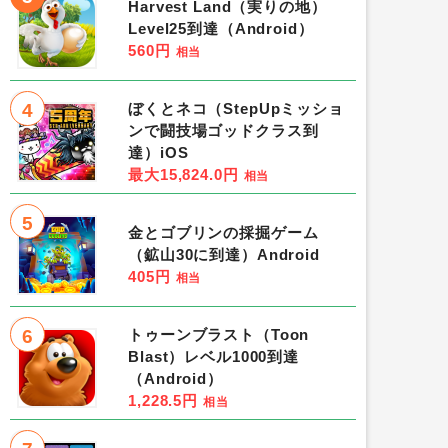
Harvest Land（実りの地）
Level25到達（Android）
560円
相当
4
ぼくとネコ（StepUpミッショ
ンで闘技場ゴッドクラス到
達）iOS
最大15,824.0円
相当
5
金とゴブリンの採掘ゲーム
（鉱山30に到達）Android
405円
相当
6
トゥーンブラスト（Toon
Blast）レベル1000到達
（Android）
1,228.5円
相当