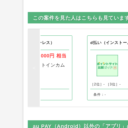
この案件を見た人はこちらも見ていま
ド ゴールド（ナンバーレス）
d払い（インストール
13,000円
相当
［1位］
ポイントインカム
［3位］ちょびリッチ
［2位］-
［3位］-
条件：-
au PAY（Android）以外の「アプリ