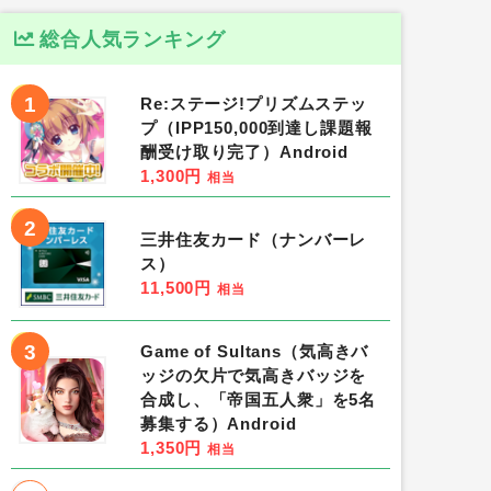
総合人気ランキング
1
Re:ステージ!プリズムステッ
プ（IPP150,000到達し課題報
酬受け取り完了）Android
1,300円
相当
2
三井住友カード（ナンバーレ
ス）
11,500円
相当
3
Game of Sultans（気高きバ
ッジの欠片で気高きバッジを
合成し、「帝国五人衆」を5名
募集する）Android
1,350円
相当