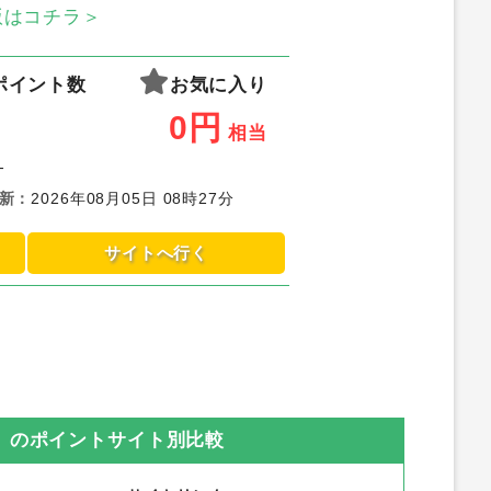
S版はコチラ＞
ポイント数
お気に入り
0
円
相当
-
新
：
2026年08月05日 08時27分
サイトへ行く
）
のポイントサイト別比較