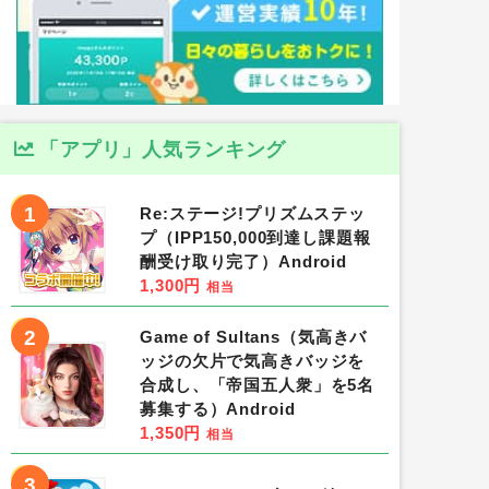
「アプリ」人気ランキング
1
Re:ステージ!プリズムステッ
プ（IPP150,000到達し課題報
酬受け取り完了）Android
1,300円
相当
2
Game of Sultans（気高きバ
ッジの欠片で気高きバッジを
合成し、「帝国五人衆」を5名
募集する）Android
1,350円
相当
3