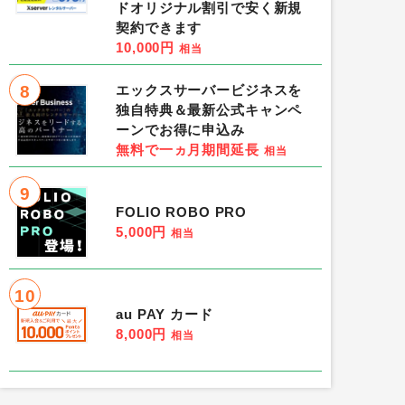
ドオリジナル割引で安く新規
契約できます
10,000円
相当
8
エックスサーバービジネスを
独自特典＆最新公式キャンペ
ーンでお得に申込み
au PAY（加盟店 スマホ決済
無料で一ヵ月期間延長
相当
8,000円
相当
9
位］
ハピタス
［1位］
FOLIO ROBO PRO
5,000円
相当
3位］ポイントタウン
［2位］-
［3位］-
10
条件：-
au PAY カード
8,000円
相当