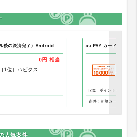
す
後の決済完了）Android
au PAY カード
0円
相当
［1位］
ハピタス
［1
［2位］ポイントインカム
［
条件：新規カード発行
」の人気案件