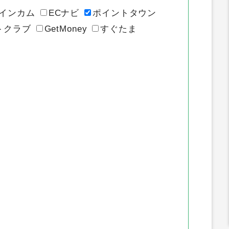
インカム
ECナビ
ポイントタウン
トクラブ
GetMoney
すぐたま