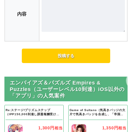
内容
エンパイアズ＆パズルズ Empires &
Puzzles（ユーザーレベル10到達）iOS以外の
「アプリ」の人気案件
Re:ステージ!プリズムステップ
Game of Sultans（気高きバッジの欠
（IPP150,000到達し課題報酬受け取
片で気高きバッジを合成し、「帝国五
り完了）Android
人衆」を5名募集する）Android
1,300円
1,350円
相当
相当