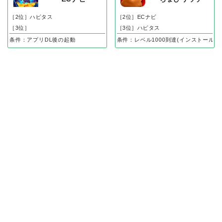
［2位］ハピタス
［2位］ECナビ
［3位］
［3位］ハピタス
条件：アプリDL後の起動
条件：レベル1000到達(インストール後