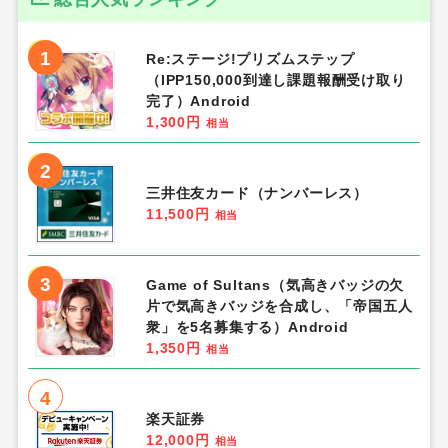
1
Re:ステージ!プリズムステップ
（IPP150,000到達し課題報酬受け取り
完了）Android
1,300円
相当
2
三井住友カード（ナンバーレス）
11,500円
相当
3
Game of Sultans（気高きバッジの欠
片で気高きバッジを合成し、「帝国五人
衆」を5名募集する）Android
1,350円
相当
4
楽天証券
12,000円
相当