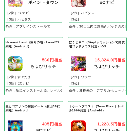
ポイントタウン
ECナビ
［2位］ECナビ
［2位］ハピタス
［3位］ハピタス
［3位］
条件：アプリインストールで
条件：30日以内に気高きバッジの欠片
Harvest Land（実りの地）Level25
ぼくとネコ（StepUpミッションで闘技
到達（Android）
場ゴッドクラス到達）iOS
560円
15,824.0円
相当
相当
ちょびリッチ
ちょびリッチ
［2位］すぐたま
［2位］ワラウ
［3位］ECナビ
［3位］
条件：新規インストール後、レベル25到達で成果
条件：遷移先の「アプリdeちょ～リッ
金とゴブリンの採掘ゲーム（鉱山30に
トゥーンブラスト（Toon Blast）レベ
到達）Android
ル1000到達（Android）
405円
1,228.5円
相当
相当
ECナビ
ちょびリッチ