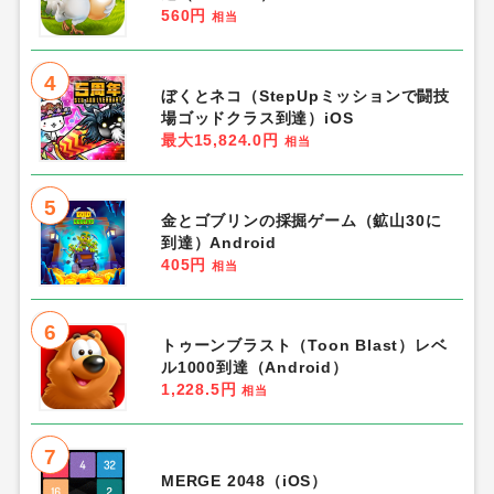
560円
相当
4
ぼくとネコ（StepUpミッションで闘技
場ゴッドクラス到達）iOS
最大15,824.0円
相当
5
金とゴブリンの採掘ゲーム（鉱山30に
到達）Android
405円
相当
6
トゥーンブラスト（Toon Blast）レベ
ル1000到達（Android）
1,228.5円
相当
7
MERGE 2048（iOS）