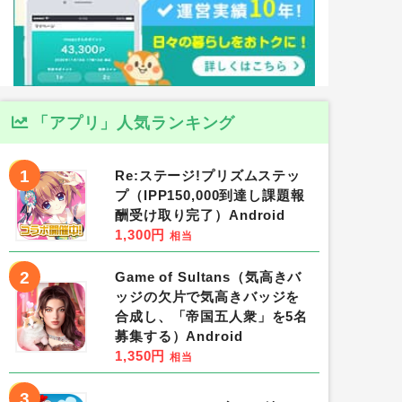
「アプリ」人気ランキング
1
Re:ステージ!プリズムステッ
プ（IPP150,000到達し課題報
酬受け取り完了）Android
1,300円
相当
2
Game of Sultans（気高きバ
ッジの欠片で気高きバッジを
合成し、「帝国五人衆」を5名
募集する）Android
1,350円
相当
3