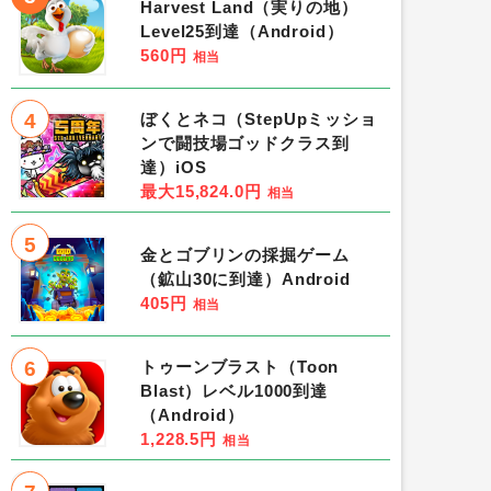
Harvest Land（実りの地）
Level25到達（Android）
560円
相当
4
ぼくとネコ（StepUpミッショ
ンで闘技場ゴッドクラス到
達）iOS
最大15,824.0円
相当
5
金とゴブリンの採掘ゲーム
（鉱山30に到達）Android
405円
相当
6
トゥーンブラスト（Toon
Blast）レベル1000到達
（Android）
1,228.5円
相当