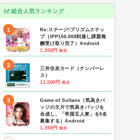
総合人気ランキング
1
Re:ステージ!プリズムステッ
プ（IPP150,000到達し課題報
酬受け取り完了）Android
1,300円
相当
2
三井住友カード（ナンバーレ
ス）
11,500円
相当
3
Game of Sultans（気高きバ
ッジの欠片で気高きバッジを
合成し、「帝国五人衆」を5名
募集する）Android
1,350円
相当