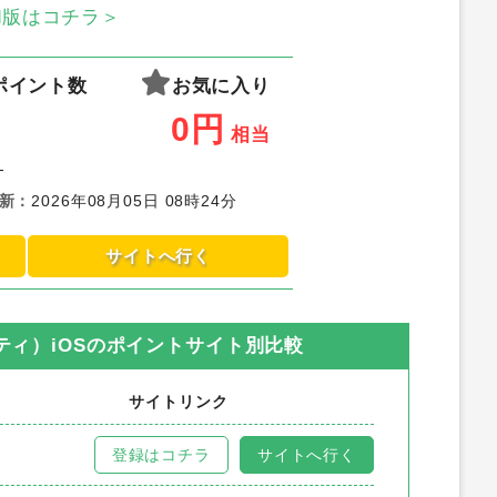
oid版はコチラ＞
ポイント数
お気に入り
0
円
相当
-
新
：
2026年08月05日 08時24分
サイトへ行く
ティ）iOS
のポイントサイト別比較