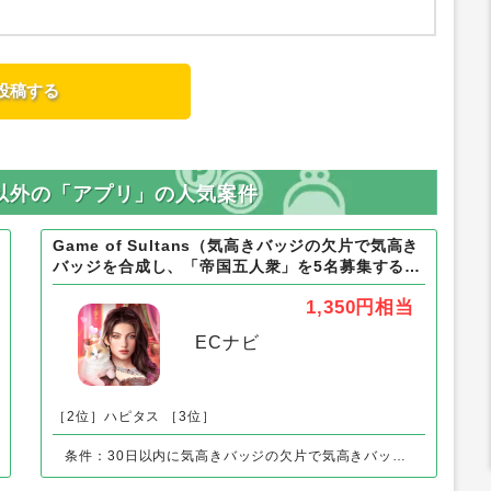
OS以外の「アプリ」の人気案件
Game of Sultans（気高きバッジの欠片で気高き
バッジを合成し、「帝国五人衆」を5名募集する）
Android
1,350円
相当
ECナビ