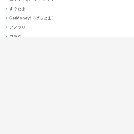
すぐたま
GetMoney!（げっとま）
アメフリ
ワラウ
楽天リーベイツ
Gポイント
当サイトについて
運営者情報
お問い合わせ
CSR/SDGs活動
よくある質問
利用規約