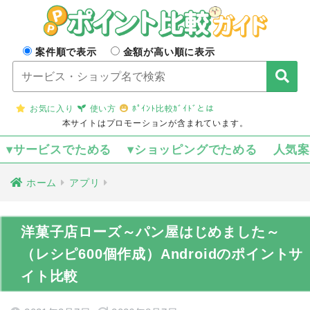
案件順で表示
金額が高い順に表示
お気に入り
使い方
ﾎﾟｲﾝﾄ比較ｶﾞｲﾄﾞとは
本サイトはプロモーションが含まれています。
▾サービスでためる
▾ショッピングでためる
人気
ホーム
アプリ
洋菓子店ローズ～パン屋はじめました～
（レシピ600個作成）Androidのポイントサ
イト比較