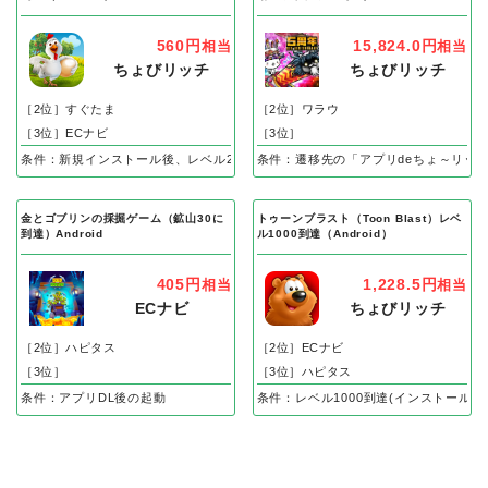
560円
15,824.0円
相当
相当
ちょびリッチ
ちょびリッチ
［2位］すぐたま
［2位］ワラウ
［3位］ECナビ
［3位］
条件：新規インストール後、レベル25到達で成果
条件：遷移先の「アプリdeちょ～リッ
金とゴブリンの採掘ゲーム（鉱山30に
トゥーンブラスト（Toon Blast）レベ
到達）Android
ル1000到達（Android）
405円
1,228.5円
相当
相当
ECナビ
ちょびリッチ
［2位］ハピタス
［2位］ECナビ
［3位］
［3位］ハピタス
条件：アプリDL後の起動
条件：レベル1000到達(インストール後