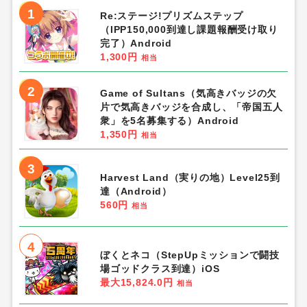
1
Re:ステージ!プリズムステップ
（IPP150,000到達し課題報酬受け取り
完了）Android
1,300円
相当
2
Game of Sultans（気高きバッジの欠
片で気高きバッジを合成し、「帝国五人
衆」を5名募集する）Android
1,350円
相当
3
Harvest Land（実りの地）Level25到
達（Android）
560円
相当
4
ぼくとネコ（StepUpミッションで闘技
場ゴッドクラス到達）iOS
最大15,824.0円
相当