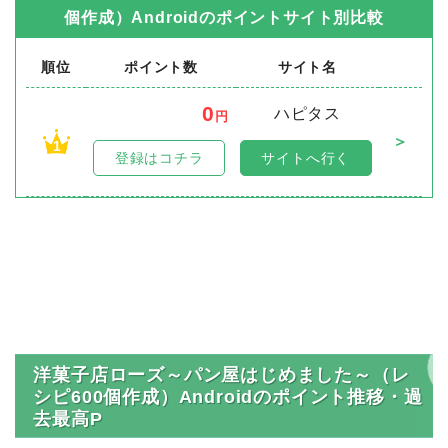
個作成）Android
のポイントサイト別比較
順位
ポイント数
サイト名
0
ハピタス
円
＞
1
登録はコチラ
サイトへ行く
洋菓子店ローズ～パン屋はじめました～（レ
シピ600個作成）Androidのポイント推移・過
去最高P