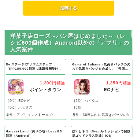
洋菓子店ローズ～パン屋はじめました～（レ
シピ600個作成）Android以外の「アプリ」の
人気案件
Re:ステージ!プリズムステップ
Game of Sultans（気高きバッジの欠
（IPP150,000到達し課題報酬受け取
片で気高きバッジを合成し、「帝国五
り完了）Android
人衆」を5名募集する）Android
1,300円
1,350円
相当
相当
ポイントタウン
ECナビ
［2位］ECナビ
［2位］ハピタス
［3位］ハピタス
［3位］
条件：アプリインストールで
条件：30日以内に気高きバッジの欠片
Harvest Land（実りの地）Level25
ぼくとネコ（StepUpミッションで闘技
到達（Android）
場ゴッドクラス到達）iOS