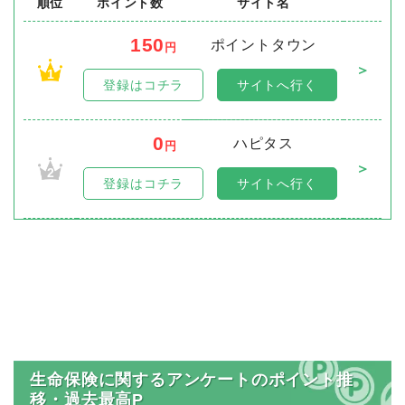
順位
ポイント数
サイト名
150
ポイントタウン
円
＞
1
登録はコチラ
サイトへ行く
0
ハピタス
円
＞
2
登録はコチラ
サイトへ行く
生命保険に関するアンケートのポイント推
移・過去最高P