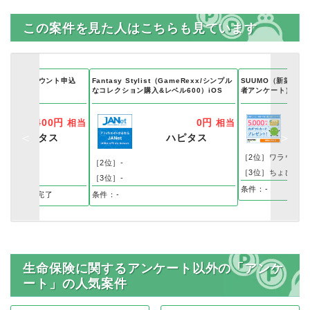
この案件を見た人はこちらも見ています
住友銀行）アカウント申込
Fantasy Stylist（GameRexx/シンプル
SUUMO（新築マ
なコレクション購入&レベル600）iOS
者アンケート）
4,400円
0円
相当
相当
ポ
ハピタス
ハピタス
［2位］ワラウ
トインカム
［2位］-
［3位］ちょびリッ
ま
［3位］-
条件：-
ve口座開設完了
条件：-
生命保険に関するアンケート以外の「アンケ
ート」の人気案件