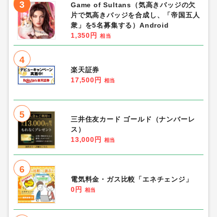
3
Game of Sultans（気高きバッジの欠
片で気高きバッジを合成し、「帝国五人
衆」を5名募集する）Android
1,350円
相当
4
楽天証券
17,500円
相当
5
三井住友カード ゴールド（ナンバーレ
ス）
13,000円
相当
6
電気料金・ガス比較「エネチェンジ」
0円
相当